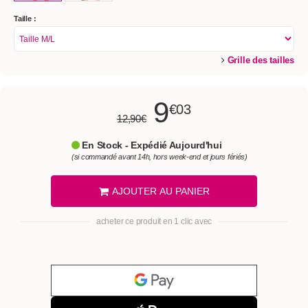
Taille :
Grille des tailles
9
€03
12,90€
En Stock - Expédié Aujourd'hui
(si commandé avant 14h, hors week-end et jours fériés)
AJOUTER AU PANIER
acheter ce produit en 1 clic avec