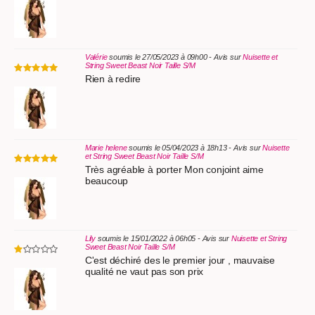
Valérie
soumis le 27/05/2023 à 09h00 - Avis sur
Nuisette et
String Sweet Beast Noir Taille S/M
Rien à redire
Marie helene
soumis le 05/04/2023 à 18h13 - Avis sur
Nuisette
et String Sweet Beast Noir Taille S/M
Très agréable à porter Mon conjoint aime
beaucoup
Lily
soumis le 15/01/2022 à 06h05 - Avis sur
Nuisette et String
Sweet Beast Noir Taille S/M
C'est déchiré des le premier jour , mauvaise
qualité ne vaut pas son prix