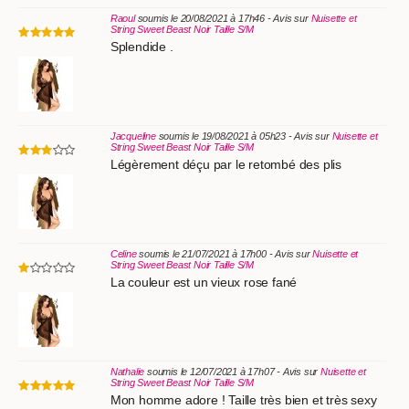
Raoul
soumis le 20/08/2021 à 17h46 - Avis sur
Nuisette et
String Sweet Beast Noir Taille S/M
Splendide .
Jacqueline
soumis le 19/08/2021 à 05h23 - Avis sur
Nuisette et
String Sweet Beast Noir Taille S/M
Légèrement déçu par le retombé des plis
Celine
soumis le 21/07/2021 à 17h00 - Avis sur
Nuisette et
String Sweet Beast Noir Taille S/M
La couleur est un vieux rose fané
Nathalie
soumis le 12/07/2021 à 17h07 - Avis sur
Nuisette et
String Sweet Beast Noir Taille S/M
Mon homme adore ! Taille très bien et très sexy