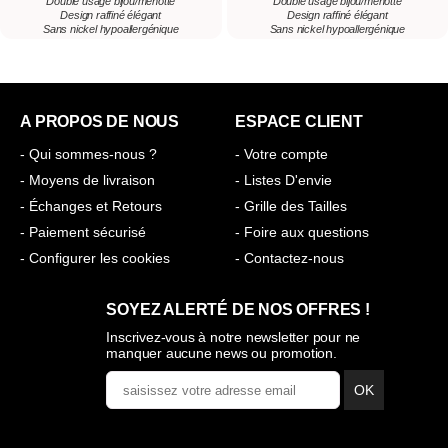
Double usage bijou/menotte
Double usage bijou/menotte
Design raffiné élégant
Design raffiné élégant
Sans nickel hypoallergénique
Sans nickel hypoallergénique
A PROPOS DE NOUS
ESPACE CLIENT
- Qui sommes-nous ?
- Votre compte
- Moyens de livraison
- Listes D'envie
- Échanges et Retours
- Grille des Tailles
- Paiement sécurisé
- Foire aux questions
- Configurer les cookies
- Contactez-nous
SOYEZ ALERTÉ DE NOS OFFRES !
Inscrivez-vous à notre newsletter pour ne
manquer aucune news ou promotion.
OK