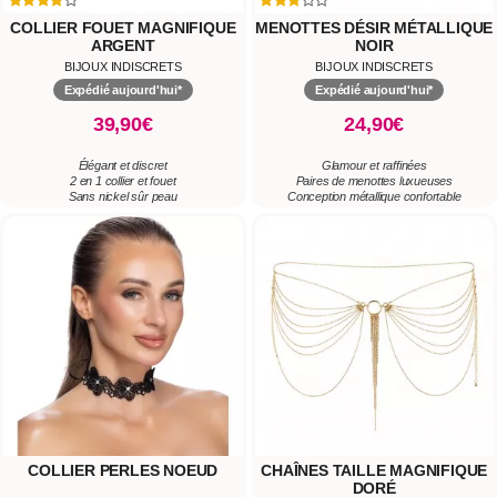
COLLIER FOUET MAGNIFIQUE
MENOTTES DÉSIR MÉTALLIQUE
ARGENT
NOIR
BIJOUX INDISCRETS
BIJOUX INDISCRETS
Expédié aujourd'hui*
Expédié aujourd'hui*
39,90€
24,90€
Élégant et discret
Glamour et raffinées
2 en 1 collier et fouet
Paires de menottes luxueuses
Sans nickel sûr peau
Conception métallique confortable
COLLIER PERLES NOEUD
CHAÎNES TAILLE MAGNIFIQUE
DORÉ