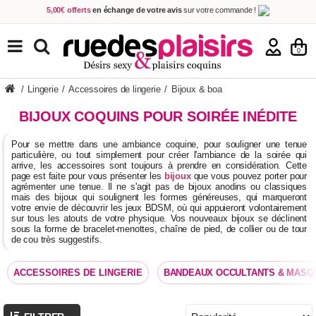
5,00€ offerts
en échange de votre avis
sur votre commande !
Achetez aujourd'hui.
Décidez quand payer !
Livraison en 48h
au prix de 2,90 € !
(Offerte dès 69,00€ d'achat)
TOUS NOS PRODUITS
0
/
Lingerie
/
Accessoires de lingerie
/
Bijoux & boa
BIJOUX COQUINS POUR SOIRÉE INÉDITE
Pour se mettre dans une ambiance coquine, pour souligner une tenue
particulière, ou tout simplement pour créer l'ambiance de la soirée qui
arrive, les accessoires sont toujours à prendre en considération. Cette
page est faite pour vous présenter les
bijoux
que vous pouvez porter pour
agrémenter une tenue. Il ne s'agit pas de bijoux anodins ou classiques
mais des bijoux qui soulignent les formes généreuses, qui marqueront
votre envie de découvrir les jeux BDSM, où qui appuieront volontairement
sur tous les atouts de votre physique. Vos nouveaux bijoux se déclinent
sous la forme de bracelet-menottes, chaîne de pied, de collier ou de tour
de cou très suggestifs.
ACCESSOIRES DE LINGERIE
BANDEAUX OCCULTANTS & MASQ