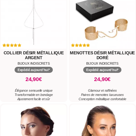
COLLIER DÉSIR MÉTALLIQUE
MENOTTES DÉSIR MÉTALLIQUE
ARGENT
DORÉ
BIJOUX INDISCRETS
BIJOUX INDISCRETS
Expédié aujourd'hui*
Expédié aujourd'hui*
24,90€
24,90€
Élégance sensuelle unique
Glamour et raffinées
Transformable en bondage
Paires de menottes luxueuses
Ajustement facile et sûr
Conception métallique confortable