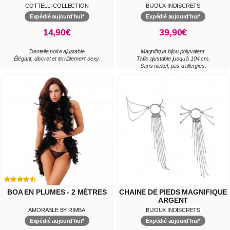
COTTELLI COLLECTION
BIJOUX INDISCRETS
Expédié aujourd'hui*
Expédié aujourd'hui*
14,90€
39,90€
Dentelle noire ajustable
Magnifique bijou polyvalent.
Élégant, discret et terriblement sexy.
Taille ajustable jusqu'à 104 cm.
Sans nickel, pas d'allergies.
BOA EN PLUMES - 2 MÈTRES
CHAINE DE PIEDS MAGNIFIQUE
ARGENT
AMORABLE BY RIMBA
BIJOUX INDISCRETS
Expédié aujourd'hui*
Expédié aujourd'hui*