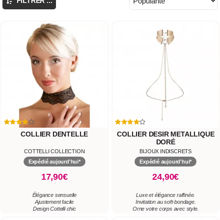
FILTRER ...
COLLIER DENTELLE
COLLIER DESIR METALLIQUE
DORÉ
COTTELLI COLLECTION
BIJOUX INDISCRETS
Expédié aujourd'hui*
Expédié aujourd'hui*
17,90€
24,90€
Élégance sensuelle
Luxe et élégance raffinée.
Ajustement facile
Invitation au soft-bondage.
Design Cottelli chic
Orne votre corps avec style.