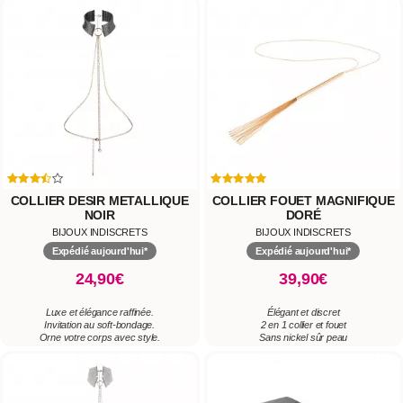
COLLIER DESIR METALLIQUE
COLLIER FOUET MAGNIFIQUE
NOIR
DORÉ
BIJOUX INDISCRETS
BIJOUX INDISCRETS
Expédié aujourd'hui*
Expédié aujourd'hui*
24,90€
39,90€
Luxe et élégance raffinée.
Élégant et discret
Invitation au soft-bondage.
2 en 1 collier et fouet
Orne votre corps avec style.
Sans nickel sûr peau