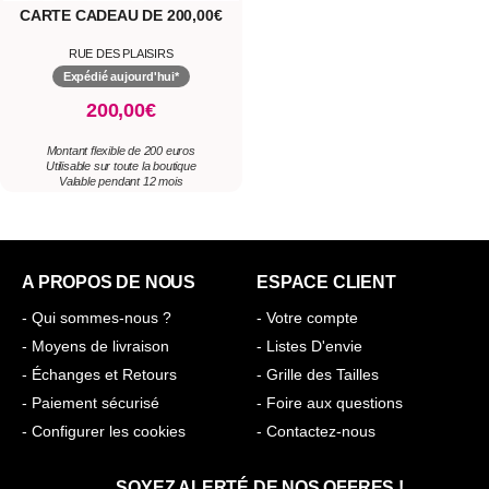
CARTE CADEAU DE 200,00€
RUE DES PLAISIRS
Expédié aujourd'hui*
200,00€
Montant flexible de 200 euros
Utilisable sur toute la boutique
Valable pendant 12 mois
A PROPOS DE NOUS
ESPACE CLIENT
- Qui sommes-nous ?
- Votre compte
- Moyens de livraison
- Listes D'envie
- Échanges et Retours
- Grille des Tailles
- Paiement sécurisé
- Foire aux questions
- Configurer les cookies
- Contactez-nous
SOYEZ ALERTÉ DE NOS OFFRES !