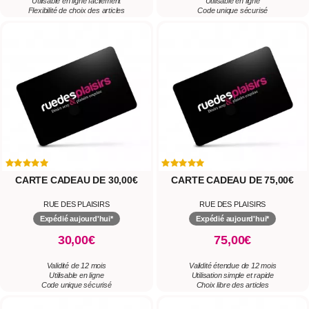
Utilisable en ligne facilement
Utilisable en ligne
Flexibilité de choix des articles
Code unique sécurisé
CARTE CADEAU DE 30,00€
CARTE CADEAU DE 75,00€
RUE DES PLAISIRS
RUE DES PLAISIRS
Expédié aujourd'hui*
Expédié aujourd'hui*
30,00€
75,00€
Validité de 12 mois
Validité étendue de 12 mois
Utilisable en ligne
Utilisation simple et rapide
Code unique sécurisé
Choix libre des articles