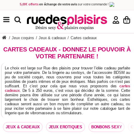
5,00€ offerts
en échange de votre avis
sur votre commande !
Achetez aujourd'hui.
Décidez quand payer !
Livraison en 48h
au prix de 2,90 € !
(Offerte dès 69,00€ d'achat)
TOUS NOS PRODUITS
0
/
Jeux coquins
/
Jeux & cadeaux
/
Cartes cadeaux
CARTES CADEAUX - DONNEZ LE POUVOIR À
VOTRE PARTENAIRE !
Le choix est large sur Rue des plaisirs pour trouver l’idée cadeau parfaite
pour votre partenaire. De la lingerie au sextoys, de l’accessoire BDSM au
jeu de société coquin, nous couvrons pour vous toutes les catégories
possibles de jouets intimes et de jeux érotiques. Mais parfois ce n’est pas
suffisant. Et c’est pour cela que nous vous proposons des
cartes
cadeaux
. De 5 à 250 euros, c’est vous qui décidez de la somme. Cette
dernière pourra être utilisée sur une période d’une année, ce qui laisse
largement le choix de trouver son bonheur. Esthétiques, ces cartes
cadeaux seront aussi un bon moyen de compléter un autre cadeau, ou
pour inciter votre partenaire à se faire plaisir sur notre catalogue tant de
lingerie que de vibromasseurs ou stimulateurs.
JEUX & CADEAUX
JEUX EROTIQUES
BONBONS SEXY
C