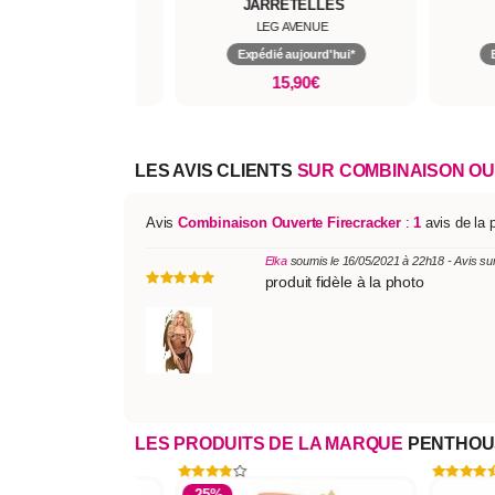
CHES RÉSILLE
JARRETELLES
LEG AVENUE
LEG AVENUE
pédié aujourd'hui*
Expédié aujourd'hui*
34,90€
15,90€
LES AVIS CLIENTS
SUR COMBINAISON O
Avis
Combinaison Ouverte Firecracker
:
1
avis de la 
Elka
soumis le 16/05/2021 à 22h18 - Avis su
produit fidèle à la photo
LES PRODUITS DE LA MARQUE
PENTHOU
-25%