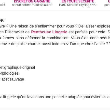
DISCRÉTION GARANTIE
EN TOUTE SÉCURITÉ
U
vis!
sans mentions "ruedesplaisirs"
100% Sécurisé Cryptage SSL
par 
feu
ire ? Une raison de s’enflammer pour vous ? De laisser explos
on Firecracker de
Penthouse Lingerie
est parfaite pour cela.
os formes sans déformer la combinaison. Vous êtes donc séduis
nvie de plaisir charnel aussi forte chez l’un que chez l’autre 
fet graphique original
morphologies
iat et sauvage
a lingerie qu’on lave dans une pochette adaptée pour éviter les a