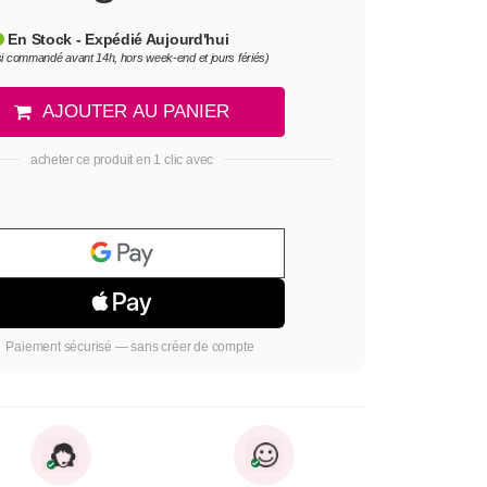
En Stock - Expédié Aujourd'hui
si commandé avant 14h, hors week-end et jours fériés)
AJOUTER AU PANIER
acheter ce produit en 1 clic avec
Paiement sécurisé — sans créer de compte