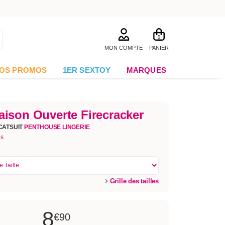
0
MON COMPTE
PANIER
OS PROMOS
1ER SEXTOY
MARQUES
ison Ouverte Firecracker
CATSUIT
PENTHOUSE LINGERIE
is
Grille des tailles
8
€90