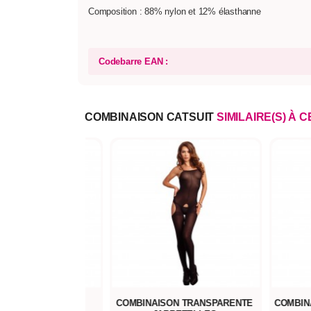
Composition : 88% nylon et 12% élasthanne
Codebarre EAN :
COMBINAISON CATSUIT
SIMILAIRE(S) À 
NAISON OUVERTE À
COMBINAISON TRANSPARENTE
COMBINA