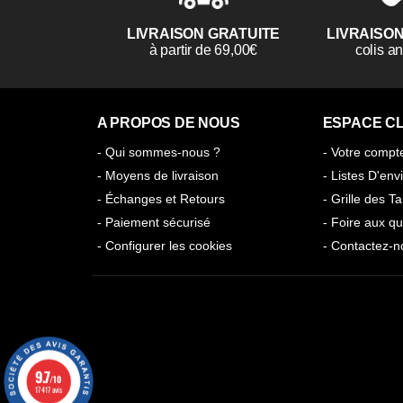
LIVRAISON GRATUITE
LIVRAISO
à partir de 69,00€
colis 
A PROPOS DE NOUS
ESPACE CL
- Qui sommes-nous ?
- Votre compt
- Moyens de livraison
- Listes D'env
- Échanges et Retours
- Grille des Ta
- Paiement sécurisé
- Foire aux qu
- Configurer les cookies
- Contactez-n
9.7
/10
17417 avis