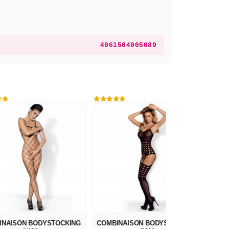
4061504005089
INAISON BODYSTOCKING
COMBINAISON BODYSTOCKING
BOD