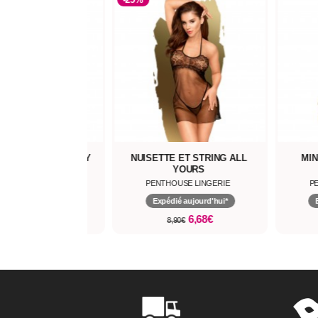
UPE BEST FOREPLAY
NUISETTE ET STRING ALL
MIN
YOURS
THOUSE LINGERIE
PENTHOUSE LINGERIE
P
pédié aujourd'hui*
Expédié aujourd'hui*
11,13€
6,68€
15,90€
8,90€