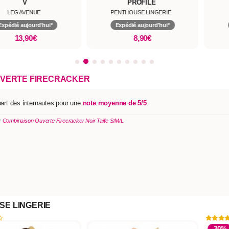
V
PROFILE
LEG AVENUE
PENTHOUSE LINGERIE
Expédié aujourd'hui*
Expédié aujourd'hui*
13,90€
8,90€
UVERTE FIRECRACKER
part des internautes pour une
note moyenne de 5/5
.
r
Combinaison Ouverte Firecracker Noir Taille S/M/L
SE LINGERIE
-30%