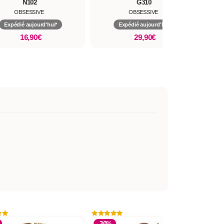
N102
G310
OBSESSIVE
OBSESSIVE
Expédié aujourd'hui*
Expédié aujourd'hui*
16,90€
29,90€
-30%