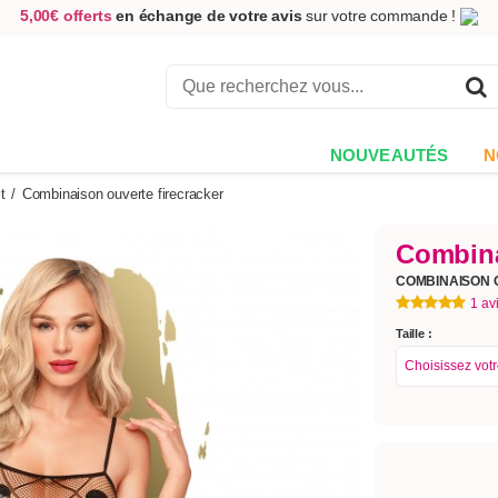
5,00€ offerts
en échange de votre avis
sur votre commande !
Achetez aujourd'hui.
Décidez quand payer !
Livraison en 48h
au prix de 2,90 € !
(Offerte dès 69,00€ d'achat)
NOUVEAUTÉS
N
t
/
Combinaison ouverte firecracker
Combina
COMBINAISON 
1 av
Taille :