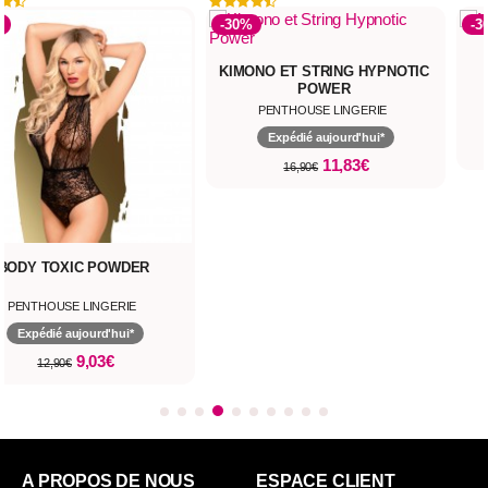
%
-30%
-3
KIMONO ET STRING HYPNOTIC
POWER
PENTHOUSE LINGERIE
Expédié aujourd'hui*
11,83€
16,90€
BODY TOXIC POWDER
PENTHOUSE LINGERIE
Expédié aujourd'hui*
9,03€
12,90€
A PROPOS DE NOUS
ESPACE CLIENT