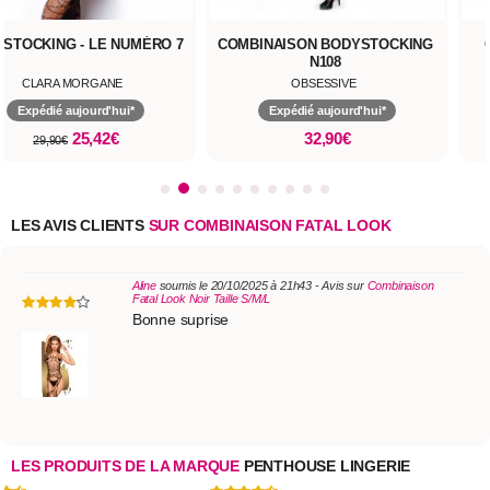
STOCKING - LE NUMÉRO 7
COMBINAISON BODYSTOCKING
N108
CLARA MORGANE
OBSESSIVE
Expédié aujourd'hui*
Expédié aujourd'hui*
25,42€
32,90€
29,90€
LES AVIS CLIENTS
SUR COMBINAISON FATAL LOOK
Aline
soumis le 20/10/2025 à 21h43 - Avis sur
Combinaison
Fatal Look Noir Taille S/M/L
Bonne suprise
LES PRODUITS DE LA MARQUE
PENTHOUSE LINGERIE