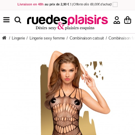
Livraison en 48h
au prix de 2,90 € !
(Offerte dès 69,00€ d'achat)
5,00€ offerts
en échange de votre avis
sur votre commande !
Achetez aujourd'hui.
Décidez quand payer !
TOUS NOS PRODUITS
0
/
Lingerie
/
Lingerie sexy femme
/
Combinaison catsuit
/
Combinaison fat