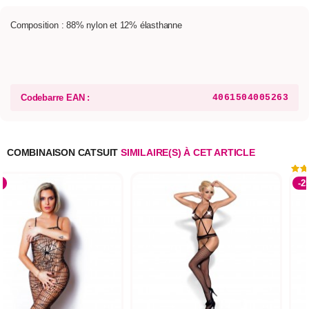
Composition : 88% nylon et 12% élasthanne
Codebarre EAN :
4061504005263
COMBINAISON CATSUIT
SIMILAIRE(S) À CET ARTICLE
%
-2