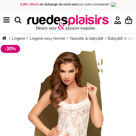
5,00€ offerts
en échange de votre avis
sur votre commande !
Achetez aujourd'hui.
Décidez quand payer !
Livraison en 48h
au prix de 2,90 € !
(Offerte dès 69,00€ d'achat)
TOUS NOS PRODUITS
0
/
Lingerie
/
Lingerie sexy femme
/
Nuisette & babydoll
/
Babydoll et strin
-30%