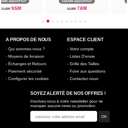
pédié aujourd'hui*
Expédié aujourd'hui*
9,52€
7,63€
11,90€
10,90€
A PROPOS DE NOUS
ESPACE CLIENT
- Qui sommes-nous ?
- Votre compte
- Moyens de livraison
- Listes D'envie
- Échanges et Retours
- Grille des Tailles
- Paiement sécurisé
- Foire aux questions
- Configurer les cookies
- Contactez-nous
SOYEZ ALERTÉ DE NOS OFFRES !
Inscrivez-vous à notre newsletter pour ne
manquer aucune news ou promotion.
OK