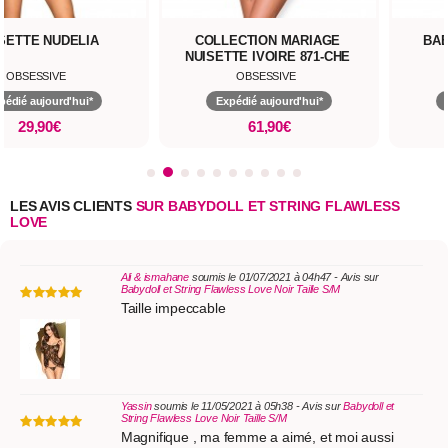
SETTE NUDELIA
COLLECTION MARIAGE
BA
NUISETTE IVOIRE 871-CHE
OBSESSIVE
OBSESSIVE
pédié aujourd'hui*
Expédié aujourd'hui*
29,90€
61,90€
LES AVIS CLIENTS
SUR BABYDOLL ET STRING FLAWLESS
LOVE
Ali & ismahane
soumis le 01/07/2021 à 04h47 - Avis sur
Babydoll et String Flawless Love Noir Taille S/M
Taille impeccable
Yassin
soumis le 11/05/2021 à 05h38 - Avis sur
Babydoll et
String Flawless Love Noir Taille S/M
Magnifique , ma femme a aimé, et moi aussi