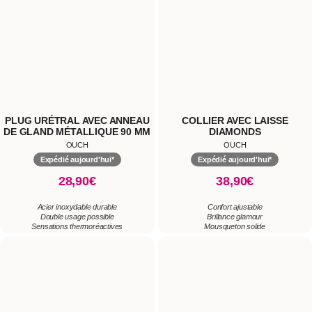
OUCH
OUCH
Expédié aujourd'hui*
Expédié aujourd'hui*
28,90€
38,90€
Acier inoxydable durable
Confort ajustable
Double usage possible
Brillance glamour
Sensations thermoréactives
Mousqueton solide
RUBAN DE CONTRAINTE
MENOTTES CHEVILLES
VELVET
AJUSTABLES VELVET
OUCH
OUCH
Expédié aujourd'hui*
Expédié aujourd'hui*