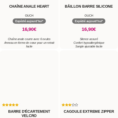
BARRE D'ÉCARTEMENT
CAGOULE EXTREME ZIPPER
VELCRO
OUCH
OUCH
Expédié aujourd'hui*
Expédié aujourd'hui*
19,90€
34,90€
Utilisation et efficacité faciles
Légèreté
Réglage précis
Look attractif
Polyvalence d'utilisation
Tissu respirable et extensible