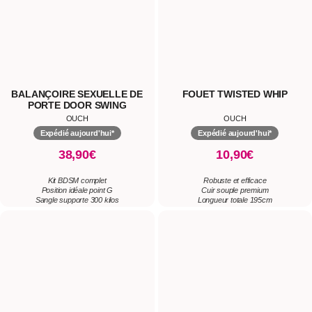
38,90€
10,90€
Kit BDSM complet
Robuste et efficace
Position idéale point G
Cuir souple premium
Sangle supporte 300 kilos
Longueur totale 195cm
COLLIER VELCRO AVEC LAISSE
BOULES BEN-WA LOURD
ET MENOTTES
OUCH
OUCH
Expédié aujourd'hui*
Expédié aujourd'hui*
34,90€
19,90€