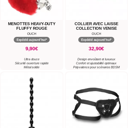
MENOTTES HEAVY-DUTY
COLLIER AVEC LAISSE
FLUFFY ROUGE
COLLECTION VENISE
OUCH
OUCH
Expédié aujourd'hui*
Expédié aujourd'hui*
9,90€
32,90€
Ultra douce
Design envoûtant et luxueux
Sécurité ouverture rapide
Confort et ajustabilité optimaux
Métal solide
Polyvalence pour scénarios BDSM