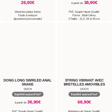
DONG LONG SWIRLED ANAL
STRING VIBRANT AVEC
SNAKE
BRETELLES AMOVIBLES
STRAP-ON
OUCH
OUCH
Expédié aujourd'hui*
Expédié aujourd'hui*
36,90€
68,90€
à partir de
PVC Souple Haute Qualité.
Matériaux de Haute Qualité.
Forme : Spirale.
Grand Choix de Dong's et Godes
3 Longueurs Insérables : 30,40 et 50 cm.
Utilisables.
3 Tailles Disponibles : XS/S, M/L et XL/XXL.