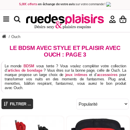
5,00€ offerts
en échange de votre avis
sur votre commande !
Achetez aujourd'hui.
Décidez quand payer !
Livraison en 48h
au prix de 2,90 € !
(Offerte dès 69,00€ d'achat)
TOUS NOS PRODUITS
0
/
Ouch
LE BDSM AVEC STYLE ET PLAISIR AVEC
OUCH : PAGE 3
Le monde
BDSM
vous tente ? Vous voulez compléter votre collection
d’
articles de
bondage
? Vous êtes sur la bonne page, celle de Ouch. La
marque propose un large choix de
jeux intimes
et d’
accessoires
pour
transformer vos nuits en des moments de fantasmes. Plug anal,
menottes, bâillon respirant, fantasmez, vous aurez le bon produit
avec Ouch.
FILTRER ...