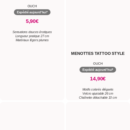
OUCH
OUCH
Expédié aujourd'hui*
Expédié aujourd'hui*
5,90€
14,90€
Sensations douces érotiques
Motifs colorés élégants
Longueur pratique 27 cm
Velcro ajustable 26 cm
Matériaux légers plumes
Chaînette détachable 10 cm
BALANÇOIRE SEXUELLE DE
FOUET TWISTED WHIP
PORTE DOOR SWING
OUCH
OUCH
Expédié aujourd'hui*
Expédié aujourd'hui*