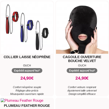
3 Tailles Disponibles : XS/S, M/L et XL/XXL.
COLLIER LAISSE NÉOPRÈNE
CAGOULE OUVERTURE
BOUCHE VELVET
OUCH
OUCH
Expédié aujourd'hui*
Expédié aujourd'hui*
24,90€
24,90€
Confort néoprène souple
Confort velours respirant
Réglage ultra-précis
Ajustement taille universel
Mousqueton ouverture rapide
Design simplifié efficace
PLUMEAU FEATHER ROUGE
MENOTTES TATTOO STYLE