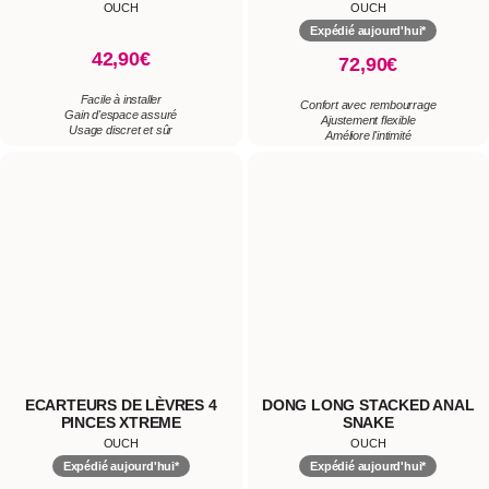
ECARTEURS DE LÈVRES 4
DONG LONG STACKED ANAL
PINCES XTREME
SNAKE
OUCH
OUCH
Expédié aujourd'hui*
Expédié aujourd'hui*
26,90€
38,90€
à partir de
Maximise plaisir intime
PVC Souple Haute Qualité.
Facile à nettoyer
Forme : Multi-Olives.
Ajustement personnalisé
3 Tailles : 31,5, 39 et 45 cm.