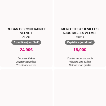
24,90€
18,90€
Douceur Velvet
Confort velours durable
Ajustement précis
Réglage ultra précis
Résistance élevée
Matériaux de qualité
BÂILLON O-RING CUIR NOIR
COLLIER À ANNEAUX DELUXE
CUIR
OUCH
OUCH
Expédié aujourd'hui*
Expédié aujourd'hui*
9,90€
21,90€
Design épuré fin
Réglage 5 crans précis