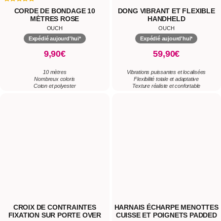
CROIX DE CONTRAINTES
HARNAIS ÉCHARPE MENOTTES
FIXATION SUR PORTE OVER
CUISSE ET POIGNETS PADDED
THE DOOR SWING
THIGH SLING
OUCH
OUCH
Expédié aujourd'hui*
42,90€
72,90€
Facile à installer
Confort avec rembourrage
Gain d'espace assuré
Ajustement flexible
Usage discret et sûr
Améliore l'intimité