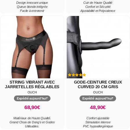
Design innovant unique
Cuir de Haute Qualité
Queue blonde intégrée
Confort et Sécurité
Facile à entretenir
Ajustabilité et Polyvalence
STRING VIBRANT AVEC
GODE-CEINTURE CREUX
JARRETELLES RÉGLABLES
CURVED 20 CM GRIS
STRAP-ON
OUCH
OUCH
Expédié aujourd'hui*
Expédié aujourd'hui*
68,90€
48,90€
Matériaux de Haute Qualité.
Confort ajustable
Grand Choix de Dong's et Godes
Stimulation intense
Utilisables.
PVC hypoallergénique