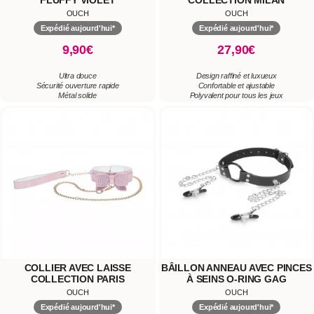
OUCH
OUCH
Expédié aujourd'hui*
Expédié aujourd'hui*
9,90€
27,90€
Ultra douce
Design raffiné et luxueux
Sécurité ouverture rapide
Confortable et ajustable
Métal solide
Polyvalent pour tous les jeux
COLLIER AVEC LAISSE
BÂILLON ANNEAU AVEC PINCES
COLLECTION PARIS
À SEINS O-RING GAG
OUCH
OUCH
Expédié aujourd'hui*
Expédié aujourd'hui*