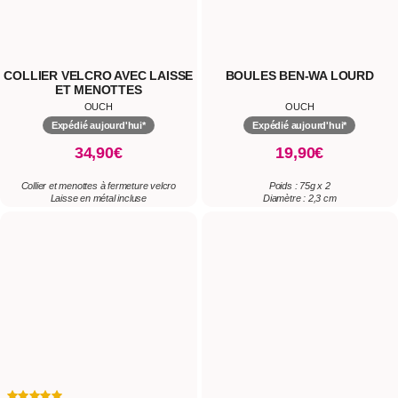
Collier et menottes à fermeture velcro
Poids : 75g x 2
Laisse en métal incluse
Diamètre : 2,3 cm
CORDE DE BONDAGE 10
DONG VIBRANT ET FLEXIBLE
MÈTRES ROSE
HANDHELD
OUCH
OUCH
Expédié aujourd'hui*
Expédié aujourd'hui*
9,90€
59,90€
10 mètres
Vibrations puissantes et localisées
Nombreux coloris
Flexibilité totale et adaptative
Coton et polyester
Texture réaliste et confortable