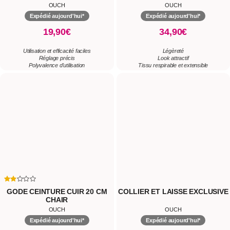
GODE CEINTURE CUIR 20 CM
COLLIER ET LAISSE EXCLUSIVE
CHAIR
OUCH
OUCH
Expédié aujourd'hui*
Expédié aujourd'hui*
54,90€
18,90€
PVC souple hypoallergénique
Design épuré élégant
Cuir véritable ajustable
Laisse détachable 85cm
Utilisation anale et vaginale
Cuir et métal durables
..
1
2
3
4
5
7