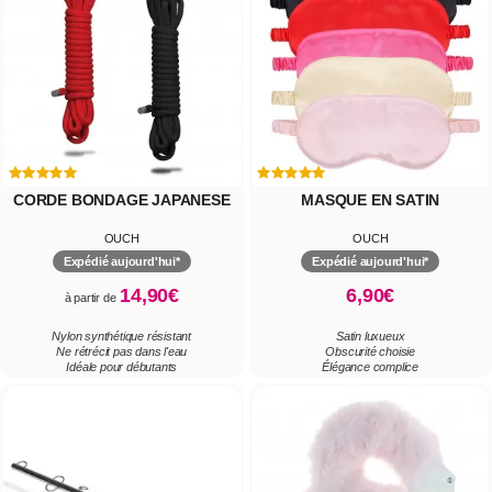
CORDE BONDAGE JAPANESE
MASQUE EN SATIN
OUCH
OUCH
Expédié aujourd'hui*
Expédié aujourd'hui*
14,90€
6,90€
à partir de
Nylon synthétique résistant
Satin luxueux
Ne rétrécit pas dans l'eau
Obscurité choisie
Idéale pour débutants
Élégance complice