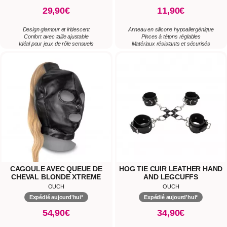
29,90€
11,90€
Design glamour et iridescent
Anneau en silicone hypoallergénique
Confort avec taille ajustable
Pinces à tétons réglables
Idéal pour jeux de rôle sensuels
Matériaux résistants et sécurisés
CAGOULE AVEC QUEUE DE
HOG TIE CUIR LEATHER HAND
CHEVAL BLONDE XTREME
AND LEGCUFFS
MASK WITH BLONDE PONYTAIL
OUCH
OUCH
Expédié aujourd'hui*
Expédié aujourd'hui*
54,90€
34,90€