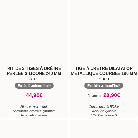
KIT DE 3 TIGES À URÈTRE
TIGE À URÈTRE DILATATOR
PERLEÉ SILICONE 240 MM
MÉTALLIQUE COURBÉE 190 MM
OUCH
OUCH
Expédié aujourd'hui*
Expédié aujourd'hui*
44,90€
20,90€
à partir de
Silicone ultra souple
Conçu pour le BDSM
Sensations intenses garanties
Acier inoxydable
Trois tailles variées
Effet thermoréactif
PLUG URÉTRAL AVEC ANNEAU
COLLIER AVEC LAISSE
DE GLAND MÉTALLIQUE 90 MM
DIAMONDS