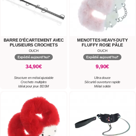
BARRE D'ÉCARTEMENT AVEC
MENOTTES HEAVY-DUTY
PLUSIEURS CROCHETS
FLUFFY ROSE PÂLE
OUCH
OUCH
Expédié aujourd'hui*
Expédié aujourd'hui*
34,90€
9,90€
Structure en métal ajustable
Ultra douce
Crochets multiples
Sécurité ouverture rapide
Idéal pour jeux BDSM
Métal solide