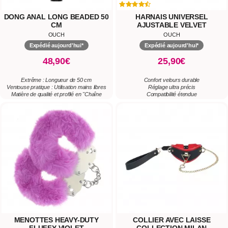
DONG ANAL LONG BEADED 50
HARNAIS UNIVERSEL
CM
AJUSTABLE VELVET
OUCH
OUCH
Expédié aujourd'hui*
Expédié aujourd'hui*
48,90€
25,90€
Extrême : Longueur de 50 cm
Confort velours durable
Ventouse pratique : Utilisation mains libres
Réglage ultra précis
Matière de qualité et profilé en "Chaîne
Compatibilité étendue
Anale"
MENOTTES HEAVY-DUTY
COLLIER AVEC LAISSE
FLUFFY VIOLET
COLLECTION MILAN