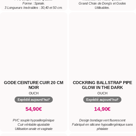
GODE CEINTURE CUIR 20 CM
COCKRING BALLSTRAP PIPE
NOIR
GLOW IN THE DARK
OUCH
OUCH
Expédié aujourd'hui*
Expédié aujourd'hui*
54,90€
14,90€
PVC souple hypoallergénique
Design bondage vert fluorescent
Cuir véritable ajustable
Fabriqué en silicone hypoallergénique sans
Utilisation anale et vaginale
phtalate
Maintien une érection puissante