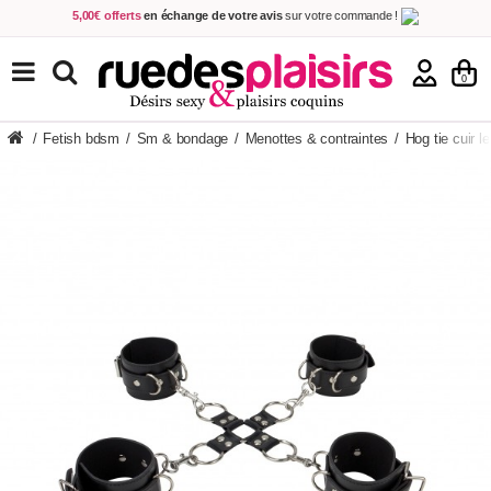
5,00€ offerts
en échange de votre avis
sur votre commande !
Achetez aujourd'hui.
Décidez quand payer !
Livraison en 48h
au prix de 2,90 € !
(Offerte dès 69,00€ d'achat)
TOUS NOS PRODUITS
0
/
Fetish bdsm
/
Sm & bondage
/
Menottes & contraintes
/
Hog tie cuir l