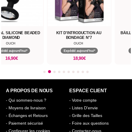
AL SILICONE BEADED
KIT D'INTRODUCTION AU
BÂILL
DIAMOND
BONDAGE N°7
OUCH
OUCH
pédié aujourd'hui*
Expédié aujourd'hui*
16,90€
18,90€
A PROPOS DE NOUS
ESPACE CLIENT
- Qui sommes-nous ?
- Votre compte
- Moyens de livraison
- Listes D'envie
- Échanges et Retours
- Grille des Tailles
- Paiement sécurisé
- Foire aux questions
- Configurer les cookies
- Contactez-nous