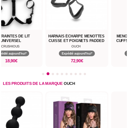
RAINTES DE LIT
HARNAIS ÉCHARPE MENOTTES
MENO
UNIVERSEL
CUISSE ET POIGNETS PADDED
CUFFS
THIGH SLING
CRUSHIOUS
OUCH
pédié aujourd'hui*
Expédié aujourd'hui*
18,90€
72,90€
LES PRODUITS DE LA MARQUE
OUCH