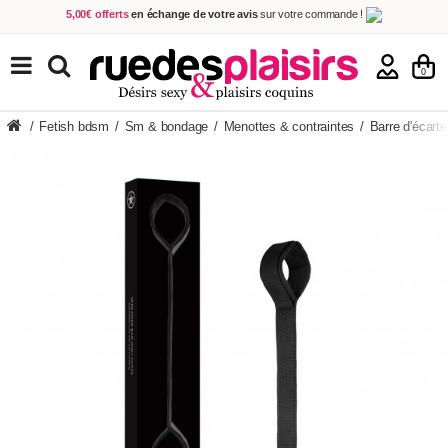
5,00€ offerts
en échange de votre avis
sur votre commande !
Achetez aujourd'hui.
Décidez quand payer !
Livraison en 48h
au prix de 2,90 € !
(Offerte dès 69,00€ d'achat)
TOUS NOS PRODUITS
0
/
Fetish bdsm
/
Sm & bondage
/
Menottes & contraintes
/
Barre d'écart