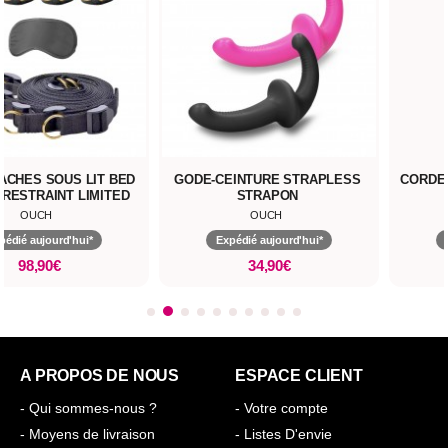
TACHES SOUS LIT BED
GODE-CEINTURE STRAPLESS
CORDE
 RESTRAINT LIMITED
STRAPON
EDITION
OUCH
OUCH
pédié aujourd'hui*
Expédié aujourd'hui*
98,90€
34,90€
A PROPOS DE NOUS
ESPACE CLIENT
- Qui sommes-nous ?
- Votre compte
- Moyens de livraison
- Listes D'envie