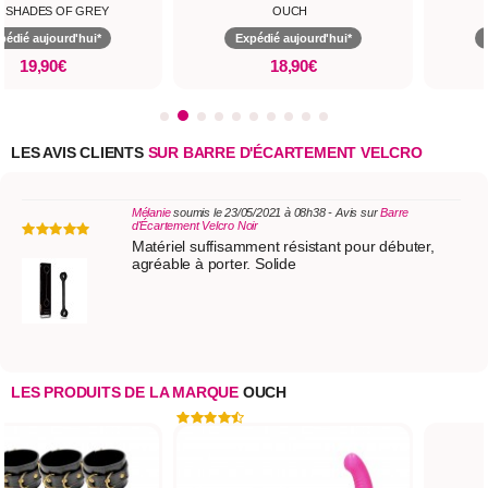
Y SHADES OF GREY
OUCH
pédié aujourd'hui*
Expédié aujourd'hui*
19,90€
18,90€
LES AVIS CLIENTS
SUR BARRE D'ÉCARTEMENT VELCRO
Mélanie
soumis le 23/05/2021 à 08h38 - Avis sur
Barre
d'Écartement Velcro Noir
Matériel suffisamment résistant pour débuter,
agréable à porter. Solide
LES PRODUITS DE LA MARQUE
OUCH