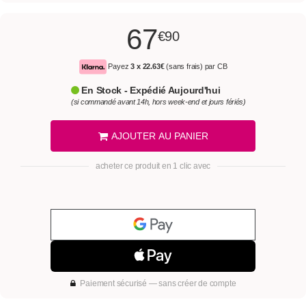
67
€90
Payez
3 x
22.63€
(sans frais) par CB
En Stock - Expédié Aujourd'hui
(si commandé avant 14h, hors week-end et jours fériés)
AJOUTER AU PANIER
acheter ce produit en 1 clic avec
Paiement sécurisé — sans créer de compte