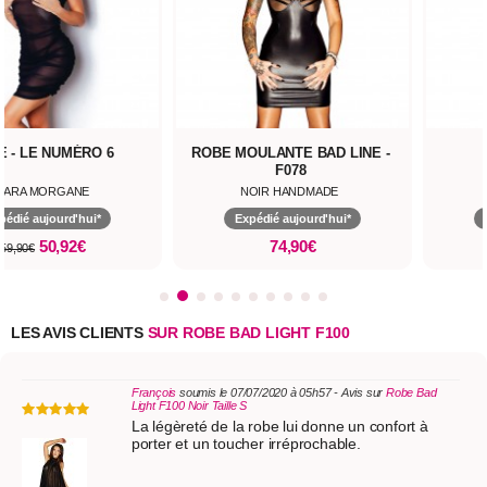
E - LE NUMÉRO 6
ROBE MOULANTE BAD LINE -
F078
LARA MORGANE
NOIR HANDMADE
pédié aujourd'hui*
Expédié aujourd'hui*
50,92€
74,90€
59,90€
LES AVIS CLIENTS
SUR ROBE BAD LIGHT F100
François
soumis le 07/07/2020 à 05h57 - Avis sur
Robe Bad
Light F100 Noir Taille S
La légèreté de la robe lui donne un confort à
porter et un toucher irréprochable.