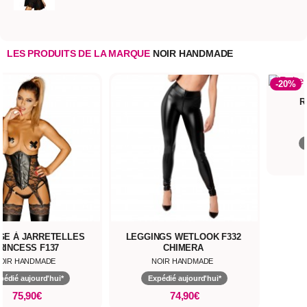
LES PRODUITS DE LA MARQUE
NOIR HANDMADE
-20%
R
GE À JARRETELLES
LEGGINGS WETLOOK F332
RINCESS F137
CHIMERA
OIR HANDMADE
NOIR HANDMADE
pédié aujourd'hui*
Expédié aujourd'hui*
75,90€
74,90€