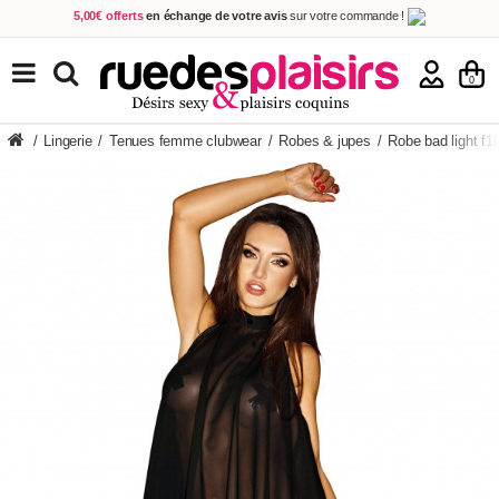
5,00€ offerts
en échange de votre avis
sur votre commande !
Achetez aujourd'hui.
Décidez quand payer !
Livraison en 48h
au prix de 2,90 € !
(Offerte dès 69,00€ d'achat)
TOUS NOS PRODUITS
0
/
Lingerie
/
Tenues femme clubwear
/
Robes & jupes
/
Robe bad light f1