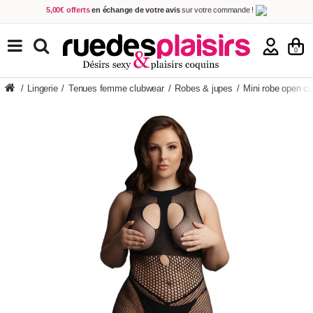
5,00€ offerts
en échange de votre avis
sur votre commande !
Achetez aujourd'hui.
Décidez quand payer !
Livraison en 48h
au prix de 2,90 € !
(Offerte dès 69,00€ d'achat)
TOUS NOS PRODUITS
0
/
Lingerie
/
Tenues femme clubwear
/
Robes & jupes
/
Mini robe open c