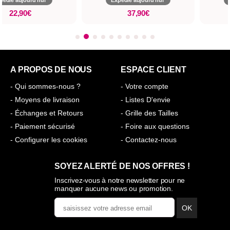
pédié aujourd'hui*
Expédié aujourd'hui*
22,90€
37,90€
A PROPOS DE NOUS
ESPACE CLIENT
- Qui sommes-nous ?
- Votre compte
- Moyens de livraison
- Listes D'envie
- Échanges et Retours
- Grille des Tailles
- Paiement sécurisé
- Foire aux questions
- Configurer les cookies
- Contactez-nous
SOYEZ ALERTÉ DE NOS OFFRES !
Inscrivez-vous à notre newsletter pour ne
manquer aucune news ou promotion.
OK