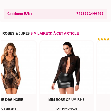
Codebarre EAN :
7423522466407
ROBES & JUPES
SIMILAIRE(S) À CET ARTICLE
BE D608 NOIRE
MINI ROBE OPIUM F348
OBSESSIVE
NOIR HANDMADE