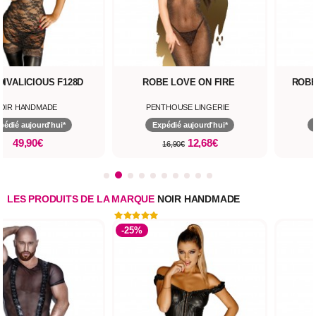
DIVALICIOUS F128D
ROBE LOVE ON FIRE
ROBE
OIR HANDMADE
PENTHOUSE LINGERIE
pédié aujourd'hui*
Expédié aujourd'hui*
49,90€
12,68€
16,90€
LES PRODUITS DE LA MARQUE
NOIR HANDMADE