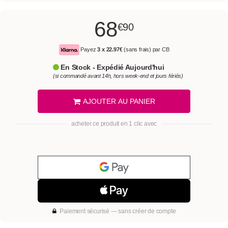
68
€90
Payez
3 x
22.97€
(sans frais) par CB
En Stock - Expédié Aujourd'hui
(si commandé avant 14h, hors week-end et jours fériés)
AJOUTER AU PANIER
acheter ce produit en 1 clic avec
Paiement sécurisé — sans créer de compte