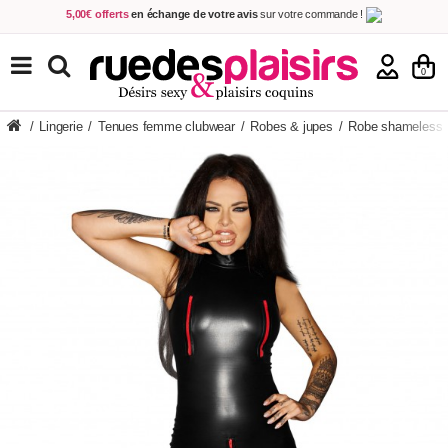
5,00€ offerts
en échange de votre avis
sur votre commande !
Achetez aujourd'hui.
Décidez quand payer !
Livraison en 48h
au prix de 2,90 € !
(Offerte dès 69,00€ d'achat)
TOUS NOS PRODUITS
0
/
Lingerie
/
Tenues femme clubwear
/
Robes & jupes
/
Robe shameless 