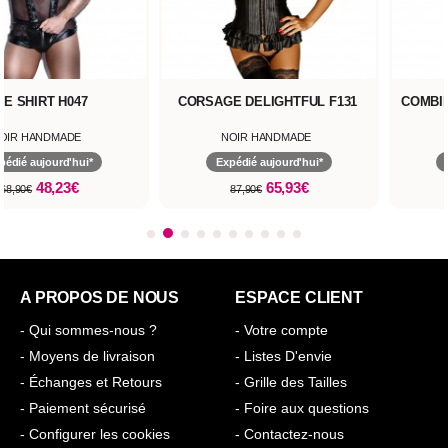
AGE DELIGHTFUL F131
COMBINAISON F350 LUMINARA
RO
NOIR HANDMADE
NOIR HANDMADE
Expédié aujourd'hui*
Expédié aujourd'hui*
65,93€
59,90€
87,90€
A PROPOS DE NOUS
ESPACE CLIENT
- Qui sommes-nous ?
- Votre compte
- Moyens de livraison
- Listes D'envie
- Échanges et Retours
- Grille des Tailles
- Paiement sécurisé
- Foire aux questions
- Configurer les cookies
- Contactez-nous