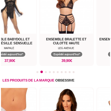
BLE BABYDOLL ET
ENSEMBLE BRALETTE ET
ENSEMB
RÉSILLE SENSUELLE
CULOTTE HAUTE
MAPALÉ
LEG AVENUE
pédié aujourd'hui*
Expédié aujourd'hui*
37,90€
39,90€
LES PRODUITS DE LA MARQUE
OBSESSIVE