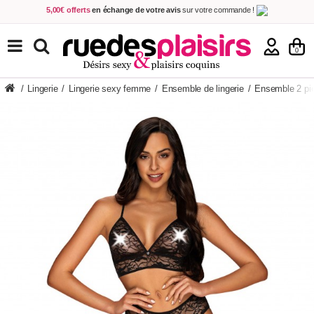
5,00€ offerts
en échange de votre avis
sur votre commande !
Achetez aujourd'hui.
Décidez quand payer !
Livraison en 48h
au prix de 2,90 € !
(Offerte dès 69,00€ d'achat)
TOUS NOS PRODUITS
0
/
Lingerie
/
Lingerie sexy femme
/
Ensemble de lingerie
/
Ensemble 2 pi