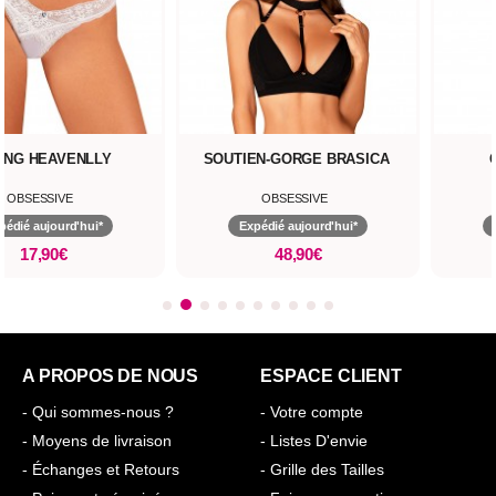
ING HEAVENLLY
SOUTIEN-GORGE BRASICA
OBSESSIVE
OBSESSIVE
pédié aujourd'hui*
Expédié aujourd'hui*
17,90€
48,90€
A PROPOS DE NOUS
ESPACE CLIENT
- Qui sommes-nous ?
- Votre compte
- Moyens de livraison
- Listes D'envie
- Échanges et Retours
- Grille des Tailles