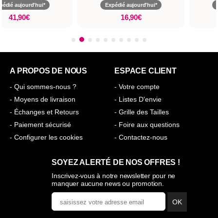
pédié aujourd'hui*
Expédié aujourd'hui*
41,90€
16,90€
A PROPOS DE NOUS
ESPACE CLIENT
- Qui sommes-nous ?
- Votre compte
- Moyens de livraison
- Listes D'envie
- Échanges et Retours
- Grille des Tailles
- Paiement sécurisé
- Foire aux questions
- Configurer les cookies
- Contactez-nous
SOYEZ ALERTÉ DE NOS OFFRES !
Inscrivez-vous à notre newsletter pour ne
manquer aucune news ou promotion.
OK