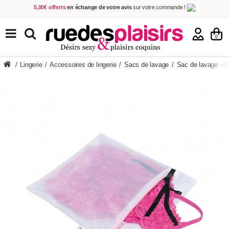
5,00€ offerts
en échange de votre avis
sur votre commande !
Achetez aujourd'hui.
Décidez quand payer !
Livraison en 48h
au prix de 2,90 € !
(Offerte dès 69,00€ d'achat)
TOUS NOS PRODUITS
0
/
Lingerie
/
Accessoires de lingerie
/
Sacs de lavage
/
Sac de lavage - o