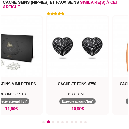
CACHE-SEINS (NIPPIES) ET FAUX SEINS
SIMILAIRE(S) À CET
ARTICLE
SEINS MIMI PERLES
CACHE-TÉTONS A750
CACH
JOUX INDISCRETS
OBSESSIVE
pédié aujourd'hui*
Expédié aujourd'hui*
11,90€
10,90€