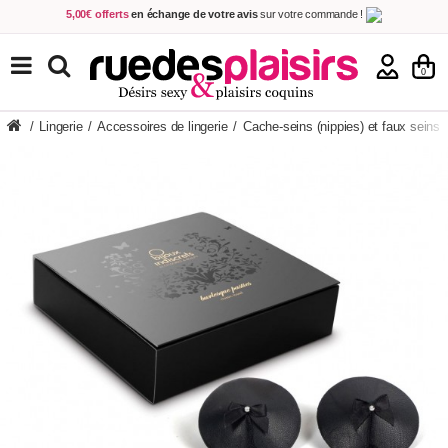
5,00€ offerts
en échange de votre avis
sur votre commande !
Achetez aujourd'hui.
Décidez quand payer !
Livraison en 48h
au prix de 2,90 € !
(Offerte dès 69,00€ d'achat)
TOUS NOS PRODUITS
0
/
Lingerie
/
Accessoires de lingerie
/
Cache-seins (nippies) et faux seins