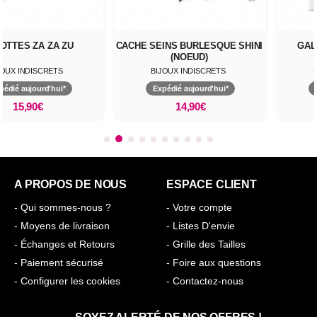
OTTES ZA ZA ZU
CACHE SEINS BURLESQUE SHINI
GAL
(NOEUD)
JOUX INDISCRETS
BIJOUX INDISCRETS
pédié aujourd'hui*
Expédié aujourd'hui*
15,90€
14,90€
A PROPOS DE NOUS
ESPACE CLIENT
- Qui sommes-nous ?
- Votre compte
- Moyens de livraison
- Listes D'envie
- Échanges et Retours
- Grille des Tailles
- Paiement sécurisé
- Foire aux questions
- Configurer les cookies
- Contactez-nous