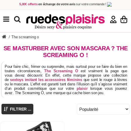
5,00€ offerts
en échange de votre avis
sur votre commande !
Achetez aujourd'hui.
Décidez quand payer !
Livraison en 48h
au prix de 2,90 € !
(Offerte dès 69,00€ d'achat)
TOUS NOS PRODUITS
0
/
The screaming o
SE MASTURBER AVEC SON MASCARA ? THE
SCREAMING O !
Pour faire chic, frimer ou surprendre, mais surtout pour se faire du bien en
toutes circonstances,
The Screaming O
est vraiment la page que
vous devez découvrir. En effet, cette marque propose une collection
de
sextoys imitant les accessoires féminins
que sont le rouge à lèvres
ou le mascara. L’effet est garanti tant dans l’illusion qu’il s’agisse vraiment
d’un produit cosmétique que sur votre
plaisir
lorsque vous jouerez
avez. The Screaming O, une marque qui cache bien son jeu.
FILTRER ...