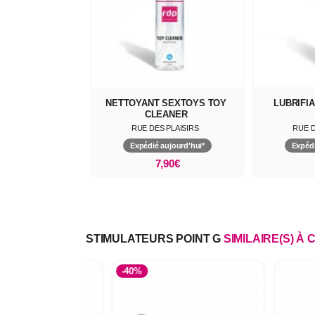
NETTOYANT SEXTOYS TOY
LUBRIFI
CLEANER
RUE DES PLAISIRS
RUE D
Expédié aujourd'hui*
Expédi
7,90€
STIMULATEURS POINT G
SIMILAIRE(S) À 