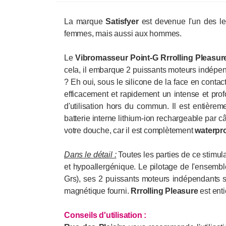
La marque
Satisfyer
est devenue l'un des l
femmes, mais aussi aux hommes.
Le
Vibromasseur Point-G Rrrolling
Pleasur
cela, il embarque 2 puissants moteurs indépenda
? Eh oui, sous le silicone de la face en contac
efficacement et rapidement un intense et pro
d'utilisation hors du commun. Il est entièrem
batterie interne lithium-ion rechargeable par 
votre douche, car il est complètement
waterpr
Dans le détail :
Toutes les parties de ce stimula
et hypoallergénique. Le pilotage de l'ensemb
Grs), ses 2 puissants moteurs indépendants s
magnétique fourni.
Rrrolling
Pleasure
est ent
Conseils d'utilisation
: