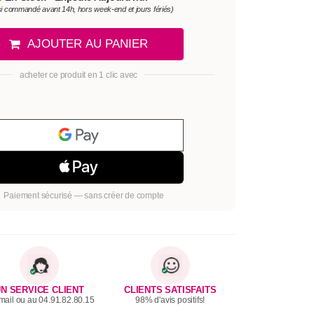
si commandé avant 14h, hors week-end et jours fériés)
AJOUTER AU PANIER
acheter ce produit en 1 clic avec
Paiement sécurisé — sans créer de compte
N SERVICE CLIENT
CLIENTS SATISFAITS
mail ou au 04.91.82.80.15
98% d'avis positifs!