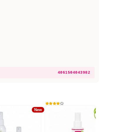
4061504043982
New