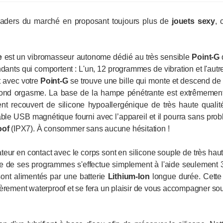
eaders du marché en proposant toujours plus de
jouets sexy
, 
e
est un vibromasseur autonome dédié au très sensible
Point-G
q
nts qui comportent : L'un, 12 programmes de vibration et l'autre, 
t avec votre
Point-G
se trouve une bille qui monte et descend de 
fond orgasme. La base de la hampe pénétrante est extrêmement 
ent recouvert de silicone hypoallergénique de très haute qualit
câble USB magnétique fourni avec l’appareil et il pourra sans pr
oof
(IPX7). À consommer sans aucune hésitation !
teur en contact avec le corps sont en silicone souple de très haute
le de ses programmes s'effectue simplement à l'aide seulement 3
ont alimentés par une batterie
Lithium-Ion
longue durée. Cette 
ièrement waterproof et se fera un plaisir de vous accompagner so