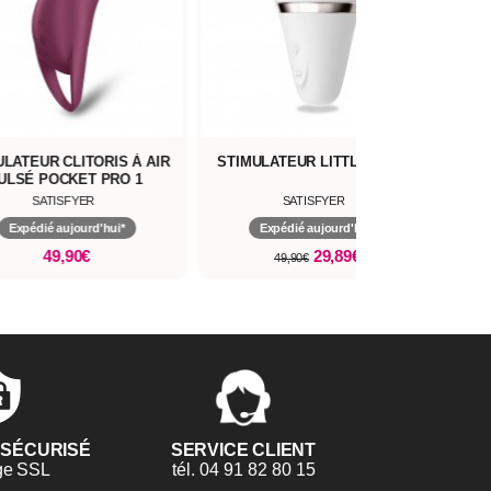
ULATEUR CLITORIS À AIR
STIMULATEUR LITTLE WAND
K
ULSÉ POCKET PRO 1
SATISFYER
SATISFYER
Expédié aujourd'hui*
Expédié aujourd'hui*
49,90€
29,89€
49,90€
 SÉCURISÉ
SERVICE CLIENT
ge SSL
tél. 04 91 82 80 15