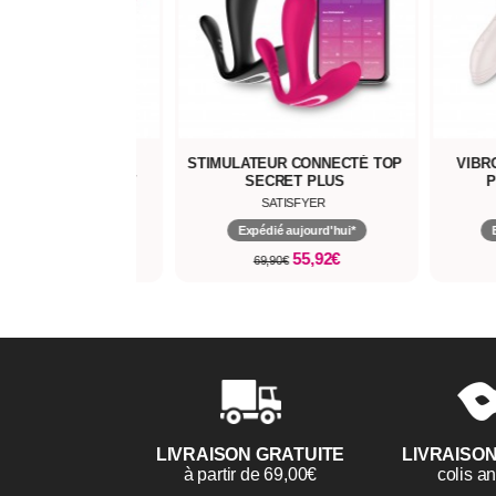
OTTE VIBRANTE
STIMULATEUR CONNECTÉ TOP
VIBR
TÉE SEXY SECRET
SECRET PLUS
P
SATISFYER
SATISFYER
pédié aujourd'hui*
Expédié aujourd'hui*
39,90€
55,92€
49,90€
69,90€
LIVRAISON GRATUITE
LIVRAISO
à partir de 69,00€
colis 