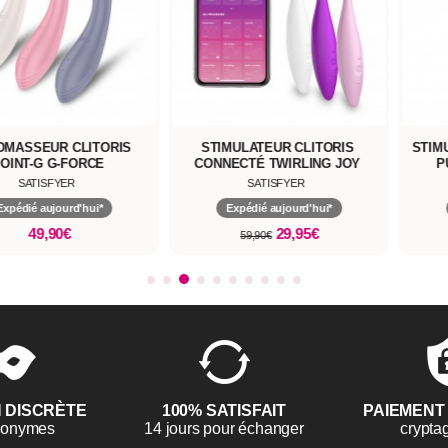
OMASSEUR CLITORIS
STIMULATEUR CLITORIS
STIM
OINT-G G-FORCE
CONNECTÉ TWIRLING JOY
P
SATISFYER
SATISFYER
Expédié aujourd'hui*
Expédié aujourd'hui*
49,90€
29,95€
59,90€
N DISCRÈTE
100% SATISFAIT
PAIEMENT
anonymes
14 jours pour échanger
crypta