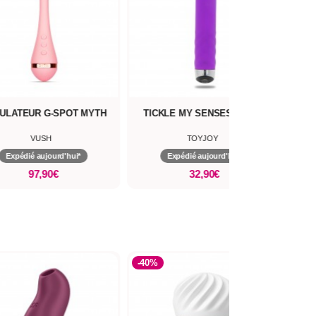
KLE MY SENSES SMILE
VIBROMASSEUR POINT-G SASSY
V
TOYJOY
PILLOW TALK
Expédié aujourd'hui*
Expédié aujourd'hui*
32,90€
62,90€
-40%
-15