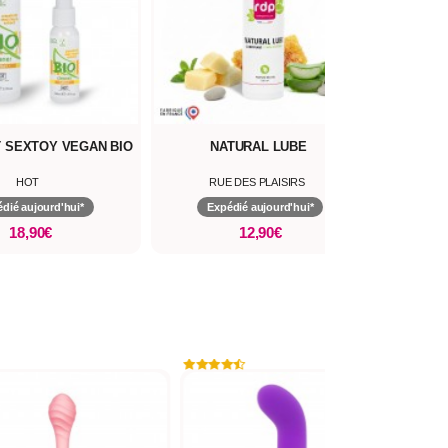
 SEXTOY VEGAN BIO
NATURAL LUBE
LUBRIF
HOT
RUE DES PLAISIRS
dié aujourd'hui*
Expédié aujourd'hui*
Ex
18,90€
12,90€
New