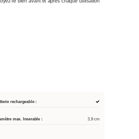
toyez-le bien avant et après chaque utilisation
tterie rechargeable :
amètre max. Inserable :
3,9 cm