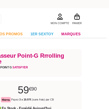
0
MON COMPTE
PANIER
OS PROMOS
1ER SEXTOY
MARQUES
sseur Point-G Rrrolling
e
 POINT G
SATISFYER
59
€90
Payez
3 x
19.97€
(sans frais) par CB
En Stock - Expédié Aujourd'hui