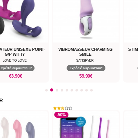
OMASSEUR CHARMING
STIMULATEUR G-SPOT MYTH
TIC
SMILE
SATISFYER
VUSH
Expédié aujourd'hui*
Expédié aujourd'hui*
59,90€
97,90€
ER
-50%