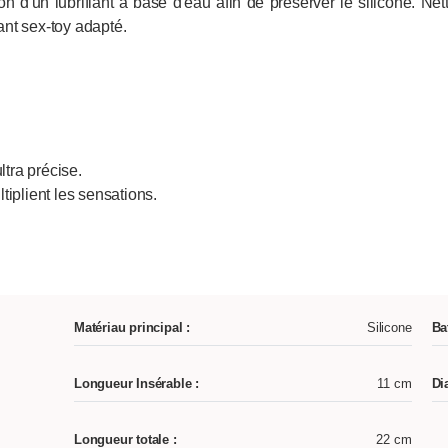
n d'un lubrifiant à base d'eau afin de préserver le silicone. Net
nt sex-toy adapté.
ltra précise.
iplient les sensations.
Matériau principal :
Silicone
Ba
Longueur Insérable :
11 cm
Di
Longueur totale :
22 cm