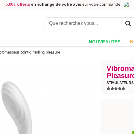
5,00€ offerts
en échange de votre avis
sur votre commande !
Achetez aujourd'hui.
Décidez quand payer !
Livraison en 48h
au prix de 2,90 € !
(Offerte dès 69,00€ d'achat)
NOUVEAUTÉS
N
bromasseur point-g rrrolling pleasure
Vibroma
Pleasur
STIMULATEURS