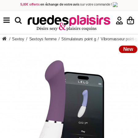
5,00€ offerts
en échange de votre avis
sur votre commande !
Achetez aujourd'hui.
Décidez quand payer !
Livraison en 48h
au prix de 2,90 € !
(Offerte dès 69,00€ d'achat)
TOUS NOS PRODUITS
0
/
Sextoy
/
Sextoys femme
/
Stimulateurs point g
/
Vibromasseur point-g
New