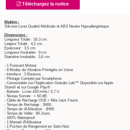
Téléchargez la notice
Matière :
Silicone Lisse Qualité Médicale et ABS Neutre Hypoallergénique.
Dimensions :
Longueur Totale : 16,3 cm.
Largeur Totale : 4,2 cm.
Epaisseur : 3,5 cm.
Longueur Insérable : 9 cm
Diamètre Insérable : 3,6 cm.
- 1 Puissant Moteur.
- 8 Modes de Vibration Préréglés en Usine.
- Interface : 3 Boutons.
- Pilotage Complet par Smartphone.
- Connectable via l’Application Gratuite Lelo™ Disponible sur Apple
Store® et sur Google Play®.
- Batterie : Li-Ion 420 mHa / 3,7 V.
- Niveau Sonore : < 60 dB.
- Câble de Recharge USB > Mini-Jack Fourni.
- Temps de Recharge : 2H00.
- Temps de d'Utilisation : 2H00.
- Temps de Veille : 90 Jours.
- 100% Waterproof.
- 1 Manuel d'Utilisateur.
- 1 Pochon de Rangement en Satin Noir.