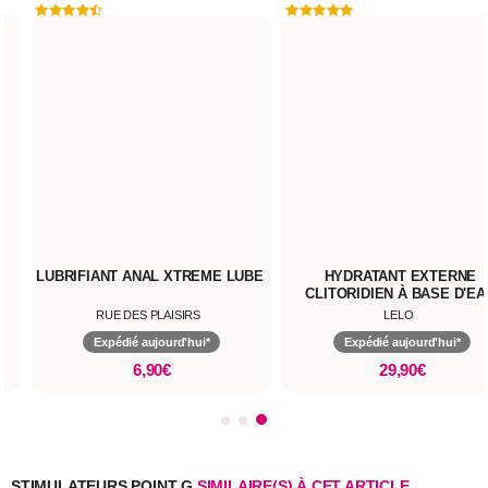
NETTOYANT SEXTOYS TOY
LUBRIFIANT AQUA LUBE
CLEANER
RUE DES PLAISIRS
RUE DES PLAISIRS
Expédié aujourd'hui*
Expédié aujourd'hui*
7,90€
6,90€
STIMULATEURS POINT G
SIMILAIRE(S) À CET ARTICLE