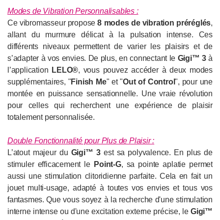
Modes de Vibration Personnalisables :
Ce vibromasseur propose
8 modes de vibration préréglés
,
allant du murmure délicat à la pulsation intense. Ces
différents niveaux permettent de varier les plaisirs et de
s’adapter à vos envies. De plus, en connectant le
Gigi™ 3
à
l’application
LELO®
, vous pouvez accéder à deux modes
supplémentaires, "
Finish Me
" et "
Out of Control
", pour une
montée en puissance sensationnelle. Une vraie révolution
pour celles qui recherchent une expérience de plaisir
totalement personnalisée.
Double Fonctionnalité pour Plus de Plaisir :
L’atout majeur du
Gigi™ 3
est sa polyvalence. En plus de
stimuler efficacement le
Point-G
, sa pointe aplatie permet
aussi une stimulation clitoridienne parfaite. Cela en fait un
jouet multi-usage, adapté à toutes vos envies et tous vos
fantasmes. Que vous soyez à la recherche d'une stimulation
interne intense ou d'une excitation externe précise, le
Gigi™