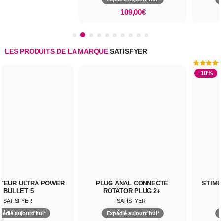
109,00€
LES PRODUITS DE LA MARQUE
SATISFYER
-10%
A POWER
PLUG ANAL CONNECTÉ
STIMULATEUR PR
ROTATOR PLUG 2+
SATISFYER
SATISFYE
hui*
Expédié aujourd'hui*
Expédié aujour