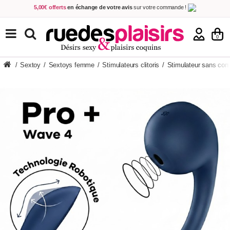
5,00€ offerts
en échange de votre avis
sur votre commande !
Achetez aujourd'hui.
Décidez quand payer !
Livraison en 48h
au prix de 2,90 € !
(Offerte dès 69,00€ d'achat)
TOUS NOS PRODUITS
0
/
Sextoy
/
Sextoys femme
/
Stimulateurs clitoris
/
Stimulateur sans con