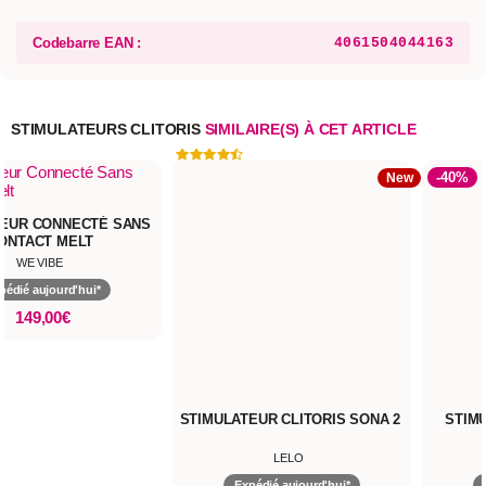
Codebarre EAN :
4061504044163
STIMULATEURS CLITORIS
SIMILAIRE(S) À CET ARTICLE
-40%
New
TEUR CONNECTÉ SANS
ONTACT MELT
WE VIBE
pédié aujourd'hui*
149,00€
STIMULATEUR CLITORIS SONA 2
STIM
LELO
Expédié aujourd'hui*