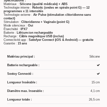
Spécifications :
Matériaux :
Silicone (qualité médicale) + ABS
Technologie interne :
Robotic (ondes en spirale point G) — 12
programmes x 11 intensités
Technologie externe :
Air Pulse (stimulation clitoridienne sans
contact)
Stimulation :
Clitoridienne + Vaginale (point G)
Mode silencieux :
Oui
Étanchéité :
IPX7
Batterie :
Lithium-ion rechargeable
Recharge :
Câble magnétique USB (inclus)
Connectivité app :
Satisfyer Connect (iOS & Android) — gratuite
Garantie :
15 ans
Matériau principal :
Silicone
Batterie rechargeable :
Sextoy Connecté :
Longueur Insérable :
15 cm
Diamètre max. Inserable :
4,1 cm
Longueur totale :
26,5 cm