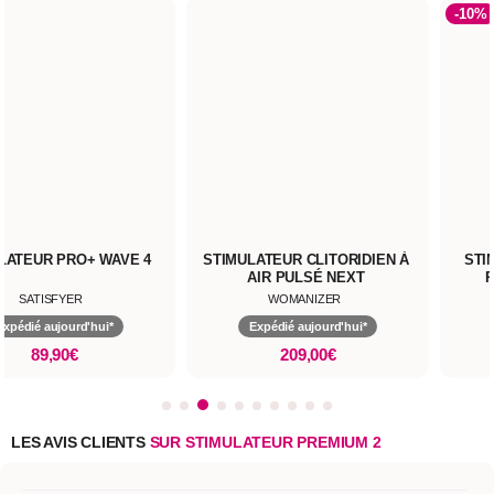
-10%
LATEUR PRO+ WAVE 4
STIMULATEUR CLITORIDIEN À
STI
AIR PULSÉ NEXT
SATISFYER
WOMANIZER
Expédié aujourd'hui*
Expédié aujourd'hui*
89,90€
209,00€
LES AVIS CLIENTS
SUR STIMULATEUR PREMIUM 2