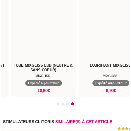
LISS CLEAN - NETTOYANT
TUBE MIXGLISS LUB (NEUTRE &
SEXTOYS 100 ML
SANS ODEUR)
MIXGLISS
MIXGLISS
Expédié aujourd'hui*
Expédié aujourd'hui*
15,90€
10,90€
STIMULATEURS CLITORIS
SIMILAIRE(S) À CET ARTICLE