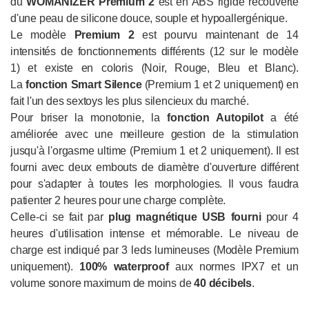
du
WOMANIZER Premium 2
est en ABS rigide recouverte
d'une peau de silicone douce, souple et hypoallergénique.
Le modèle
Premium
2
est pourvu maintenant de 14
intensités de fonctionnements différents (12 sur le modèle
1) et existe en coloris (Noir, Rouge, Bleu et Blanc).
La
fonction Smart Silence
(Premium 1 et 2 uniquement) en
fait l'un des sextoys les plus silencieux du marché.
Pour briser la monotonie, la
fonction Autopilot
a été
améliorée avec une meilleure gestion de la stimulation
jusqu'à l'orgasme ultime (Premium 1 et 2 uniquement). Il est
fourni avec deux embouts de diamètre d'ouverture différent
pour s'adapter à toutes les morphologies. Il vous faudra
patienter 2 heures pour une charge complète.
Celle-ci se fait par
plug magnétique USB fourni
pour 4
heures d'utilisation intense et mémorable. Le niveau de
charge est indiqué par 3 leds lumineuses (Modèle Premium
uniquement).
100% waterproof
aux normes IPX7 et un
volume sonore maximum de moins de
40 décibels
.