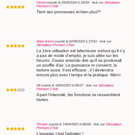
Florent
soumis le 29/03/2024 à 13h39 - Avis sur
Stimulateur
Premium 2 Noir
Tient ses promesses et bien plus?!
Marie france
soumis le 02/05/2023 à 17h41 - Avis sur
Stimulateur Premium 2 Noir
La 1ère utilisation est laborieuse surtout qu'il n'y
a pas de mode d'emploi, je suis allée sur les
forums. J'avais entendu dire qu'il se produisait
un souffle d'air. La puissance m convient, la
texture aussi. Il est efficace , il l deviendra
encore plus avec l temps et la pratique. Merci
Mil
soumis le 16/04/2023 à 09h37 - Avis sur
Stimulateur
Premium 2 Noir
A part l'intensité, les fonctions se ressemblent
toutes.
Floriane
soumis le 14/04/2023 à 08h58 - Avis sur
Stimulateur
Premium 2 Noir
L'essayer c'est l'adopter !