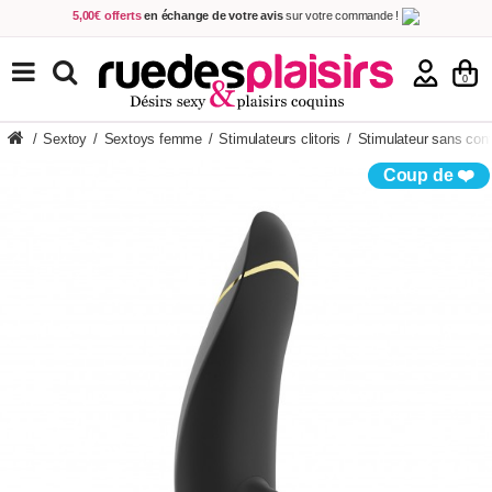
5,00€ offerts
en échange de votre avis
sur votre commande !
Achetez aujourd'hui.
Décidez quand payer !
Livraison en 48h
au prix de 2,90 € !
(Offerte dès 69,00€ d'achat)
TOUS NOS PRODUITS
0
/
Sextoy
/
Sextoys femme
/
Stimulateurs clitoris
/
Stimulateur sans con
Coup de ❤️