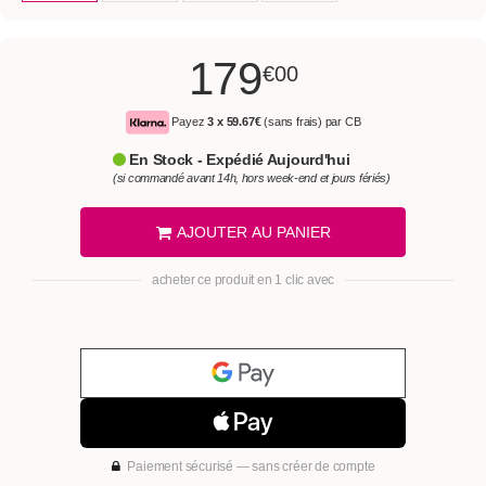
179
€00
Payez
3 x
59.67€
(sans frais) par CB
En Stock - Expédié Aujourd'hui
(si commandé avant 14h, hors week-end et jours fériés)
AJOUTER AU PANIER
acheter ce produit en 1 clic avec
Paiement sécurisé — sans créer de compte