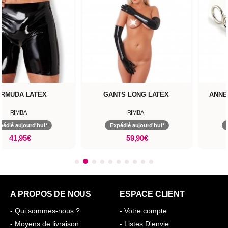
RMUDA LATEX
GANTS LONG LATEX
ANNE
RIMBA
RIMBA
pédié aujourd'hui*
Expédié aujourd'hui*
41,95€
59,90€
A PROPOS DE NOUS
ESPACE CLIENT
- Qui sommes-nous ?
- Votre compte
- Moyens de livraison
- Listes D'envie