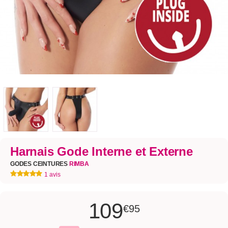
Harnais Gode Interne et Externe
GODES CEINTURES
RIMBA
1 avis
109
€95