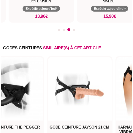
JOY DIVISION
SWEDE
Expédié aujourd'hui*
Expédié aujourd'hui*
13,90€
15,90€
GODES CEINTURES
SIMILAIRE(S) À CET ARTICLE
INTURE THE PEGGER
GODE CEINTURE JAYSON 21 CM
HARNAI
VIBRA