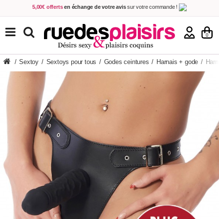
5,00€ offerts
en échange de votre avis
sur votre commande !
Achetez aujourd'hui.
Décidez quand payer !
Livraison en 48h
au prix de 2,90 € !
(Offerte dès 69,00€ d'achat)
TOUS NOS PRODUITS
0
/
Sextoy
/
Sextoys pour tous
/
Godes ceintures
/
Harnais + gode
/
Harn