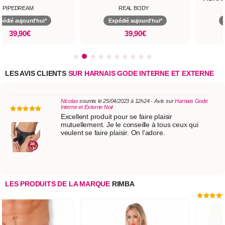
ET DO
PIPEDREAM
REAL BODY
pédié aujourd'hui*
Expédié aujourd'hui*
39,90€
39,90€
LES AVIS CLIENTS
SUR HARNAIS GODE INTERNE ET EXTERNE
Nicolas
soumis le 25/04/2023 à 12h24 - Avis sur
Harnais Gode
Interne et Externe Noir
Excellent produit pour se faire plaisir
mutuellement. Je le conseille à tous ceux qui
veulent se faire plaisir. On l'adore.
LES PRODUITS DE LA MARQUE
RIMBA