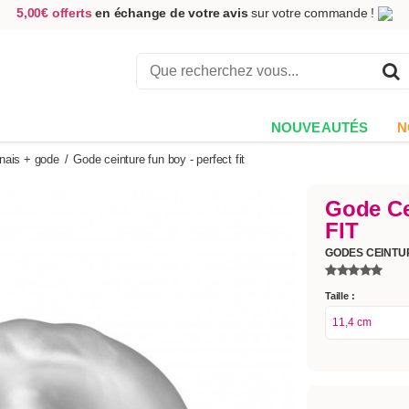
5,00€ offerts
en échange de votre avis
sur votre commande !
Achetez aujourd'hui.
Décidez quand payer !
Livraison en 48h
au prix de 2,90 € !
(Offerte dès 69,00€ d'achat)
NOUVEAUTÉS
N
nais + gode
/
Gode ceinture fun boy - perfect fit
Gode Ce
FIT
GODES CEINT
Taille :