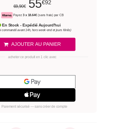
55
€92
69,90€
Payez
3 x
18.64€
(sans frais) par CB
En Stock - Expédié Aujourd'hui
si commandé avant 14h, hors week-end et jours fériés)
AJOUTER AU PANIER
acheter ce produit en 1 clic avec
Paiement sécurisé — sans créer de compte