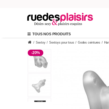
TOUS NOS PRODUITS
/
Sextoy
/
Sextoys pour tous
/
Godes ceintures
/
Har
-20%