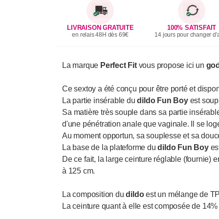
LIVRAISON GRATUITE
100% SATISFAIT
en relais 48H dès 69€
14 jours pour changer d'a
La marque
Perfect Fit
vous propose ici un
god
Ce sextoy a été conçu pour être porté et disp
La partie insérable du
dildo Fun Boy
est soupl
Sa matière très souple dans sa partie insérable
d'une pénétration anale que vaginale. Il se lo
Au moment opportun, sa souplesse et sa douceu
La base de la plateforme du
dildo Fun Boy
est
De ce fait, la large ceinture réglable (fournie)
à 125 cm.
La composition du
dildo
est un mélange de TP
La ceinture quant à elle est composée de 14%