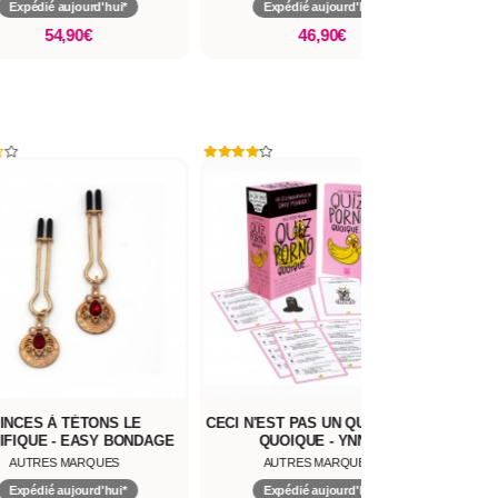
Expédié aujourd'hui*
Expédié aujourd'hui*
46,90€
34,90€
INCES À TÉTONS LE
CECI N'EST PAS UN QUIZ PORNO
CAR
IFIQUE - EASY BONDAGE
QUOIQUE - YNNIS
AUTRES MARQUES
AUTRES MARQUES
Expédié aujourd'hui*
Expédié aujourd'hui*