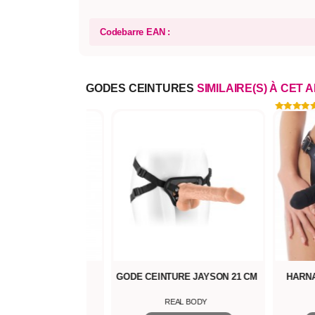
Codebarre EAN :
GODES CEINTURES
SIMILAIRE(S) À CET 
NTURE JAYSON 21 CM
HARNAIS GODE INTERNE ET
GODE 
EXTERNE
REAL BODY
RIMBA