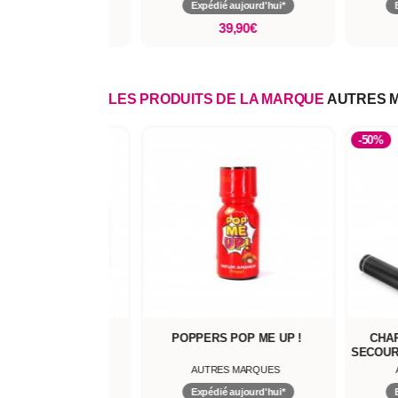
pédié aujourd'hui*
Expédié aujourd'hui*
39,90€
109,95€
LES PRODUITS DE LA MARQUE
AUTRES 
-50%
ILES D'ANGE
POPPERS POP ME UP !
CHA
SECOUR
UTRES MARQUES
AUTRES MARQUES
pédié aujourd'hui*
Expédié aujourd'hui*