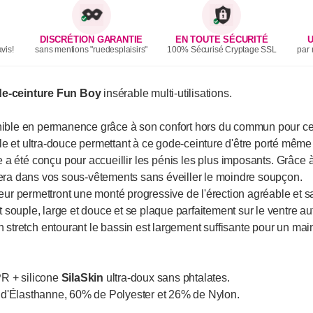
DISCRÉTION GARANTIE
EN TOUTE SÉCURITÉ
U
vis!
sans mentions "ruedesplaisirs"
100% Sécurisé Cryptage SSL
par 
e-ceinture Fun Boy
insérable multi-utilisations.
onible en permanence grâce à son confort hors du commun pour ce 
e et ultra-douce permettant à ce gode-ceinture d'être porté même
 a été conçu pour accueillir les pénis les plus imposants. Grâce à
gera dans vos sous-vêtements sans éveiller le moindre soupçon.
r permettront une monté progressive de l'érection agréable et s
 souple, large et douce et se plaque parfaitement sur le ventre au
 en stretch entourant le bassin est largement suffisante pour un mai
R + silicone
SilaSkin
ultra-doux sans phtalates.
 d'Élasthanne, 60% de Polyester et 26% de Nylon.