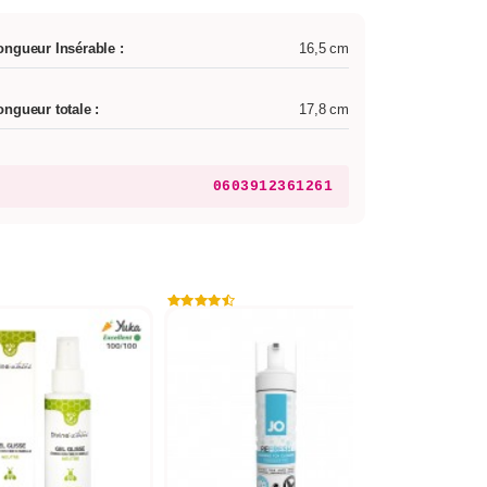
ongueur Insérable :
16,5 cm
ongueur totale :
17,8 cm
0603912361261
NE
ANTIB