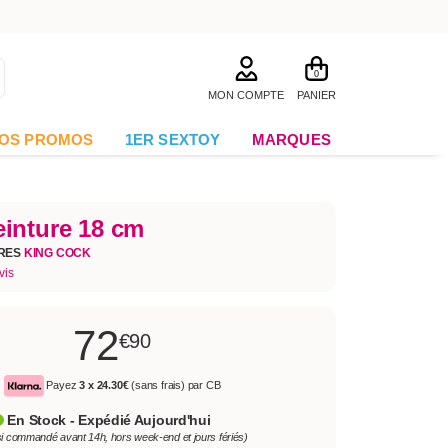
0
MON COMPTE
PANIER
OS PROMOS
1ER SEXTOY
MARQUES
inture 18 cm
URES
KING COCK
vis
72
€90
Payez
3 x
24.30€
(sans frais) par CB
En Stock - Expédié Aujourd'hui
si commandé avant 14h, hors week-end et jours fériés)