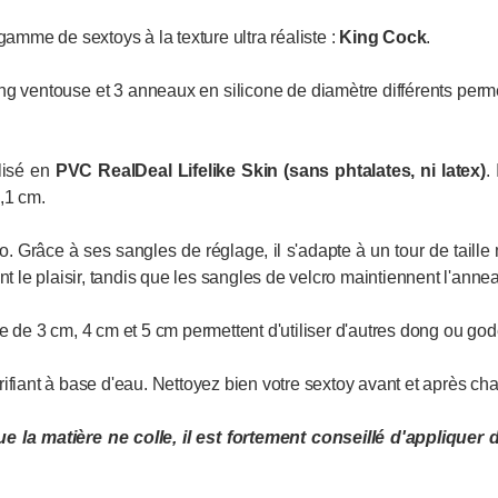
amme de sextoys à la texture ultra réaliste :
King Cock
.
 ventouse et 3 anneaux en silicone de diamètre différents permet
lisé en
PVC RealDeal Lifelike Skin (sans phtalates, ni latex)
.
,1 cm.
cro. Grâce à ses sangles de réglage, il s'adapte à un tour de tail
nt le plaisir, tandis que les sangles de velcro maintiennent l'ann
re de 3 cm, 4 cm et 5 cm permettent d'utiliser d'autres dong ou 
ifiant à base d'eau. Nettoyez bien votre sextoy avant et après cha
ue la matière
ne
colle, il est fortement conseillé d'appliquer