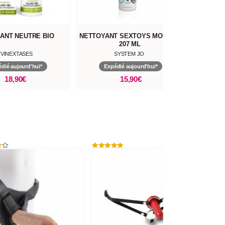
NT SEXTOYS MOUSSE
LUBRIFIANT BASE EAU
207 ML
SYSTEM JO
JUST GLIDE
pédié aujourd'hui*
Expédié aujourd'hui*
15,90€
10,90€