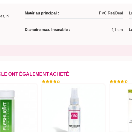
Matériau principal :
PVC RealDeal
L
es, ni
Diamètre max. Inserable :
4,1 cm
L
ICLE ONT ÉGALEMENT ACHETÉ