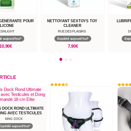
NT SEXTOYS TOY
LUBRIFIANT NEUTRE BIO
NETTOYA
CLEANER
 DES PLAISIRS
DIVINEXTASES
dié aujourd'hui*
Expédié aujourd'hui*
Ex
7,90€
18,90€
ARTICLE