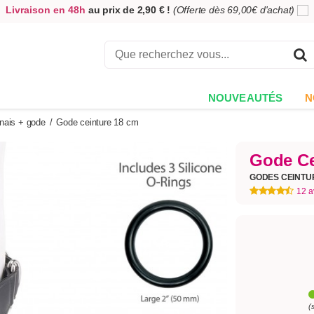
Livraison en 48h
au prix de 2,90 € !
(Offerte dès 69,00€ d'achat)
5,00€ offerts
en échange de votre avis
sur votre commande !
Achetez aujourd'hui.
Décidez quand payer !
NOUVEAUTÉS
N
nais + gode
/
Gode ceinture 18 cm
Gode Ce
GODES CEINT
12 a
(