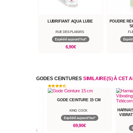
ANT AQUA LUBE
POUDRE RÉGÉNÉRANTE POUR
NETTOYA
SILICONE
ES PLAISIRS
FLESHLIGHT
RUE
é aujourd'hui*
Expédié aujourd'hui*
Expé
6,90€
10,90€
GODES CEINTURES
SIMILAIRE(S) À CET 
GODE CEINTURE 15 CM
HARNAIS DOCK ROND ULTIMATE
KING COCK
VIBRATING AVEC TESTICULES
Expédié aujourd'hui*
ET DONG TÉLÉCOMMANDÉ 18
KING COCK
CM ELITE
69,90€
Expédié aujourd'hui*