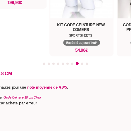
KIT GODE CEINTURE NEW
GODE CEINTURE RÉALISTE
COMERS
PRÉPUCE UNCUT 18 CM
SPORTSHEETS
KING COCK
Expédié aujourd'hui*
Expédié aujourd'hui*
54,90€
103,90€
18 CM
ernautes pour une
note moyenne de 4.9/5
.
sur
Gode Ceinture 18 cm Chair
car acheté par erreur