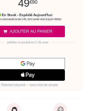
49
€90
En Stock - Expédié Aujourd'hui
si commandé avant 14h, hors week-end et jours fériés)
AJOUTER AU PANIER
acheter ce produit en 1 clic avec
Paiement sécurisé — sans créer de compte