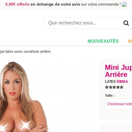
5,00€ offerts
en échange de votre avis
sur votre commande !
Achetez aujourd'hui.
Décidez quand payer !
Livraison en 48h
au prix de 2,90 € !
(Offerte dès 69,00€ d'achat)
NOUVEAUTÉS
N
upe latex avec ouverture arrière
Mini Ju
Arrière
LATEX
RIMBA
Taille :