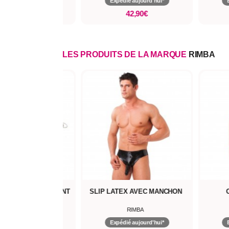
pédié aujourd'hui*
Expédié aujourd'hui*
72,50€
42,90€
LES PRODUITS DE LA MARQUE
RIMBA
BARRES ÉCARTEMENT
SLIP LATEX AVEC MANCHON
EC MENOTTES
RIMBA
RIMBA
pédié aujourd'hui*
Expédié aujourd'hui*