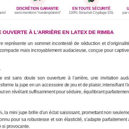
DISCRÉTION GARANTIE
EN TOUTE SÉCURITÉ
U
vis!
sans mentions "ruedesplaisirs"
100% Sécurisé Cryptage SSL
par 
PE OUVERTE À L'ARRIÈRE EN LATEX DE RIMBA
e représente un sommet incontesté de séduction et d'originali
 compacte mais incroyablement audacieuse, conçue pour captiver et
l
e est sans doute son ouverture à l'arrière, une invitation aud
ansforme la jupe en un accessoire de jeu et de plaisir, intensifiant 
 tout en révélant suffisamment pour séduire, équilibrant parfaiteme
 la mini jupe brille d'un éclat saisissant, promettant non seulem
onnu pour sa robustesse et son élasticité, s'adapte parfaitement a
e si provocante.