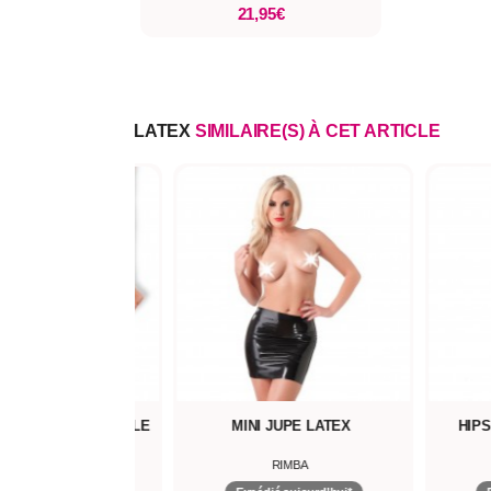
21,95€
LATEX
SIMILAIRE(S) À CET ARTICLE
E PORTE JARRETELLE
MINI JUPE LATEX
HIP
EN LATEX
RIMBA
RIMBA