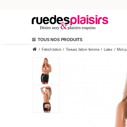
TOUS NOS PRODUITS
/
Fetish bdsm
/
Tenues bdsm femme
/
Latex
/
Mini j