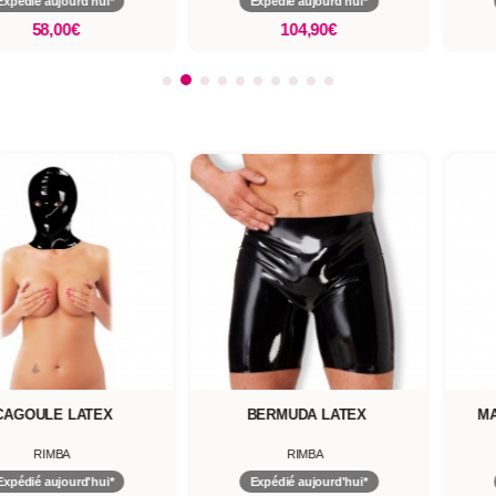
Expédié aujourd'hui*
Expédié aujourd'hui*
58,00€
104,90€
CAGOULE LATEX
BERMUDA LATEX
MA
RIMBA
RIMBA
Expédié aujourd'hui*
Expédié aujourd'hui*