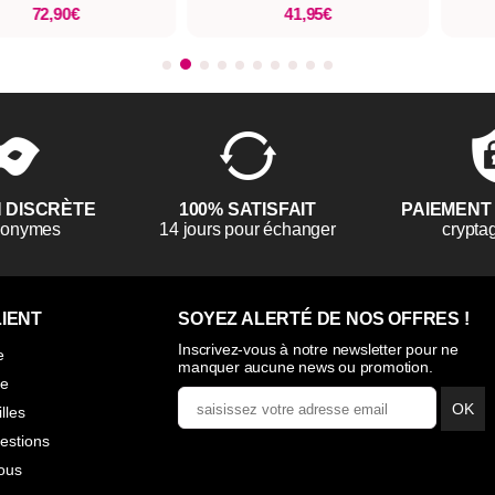
72,90€
41,95€
N DISCRÈTE
100% SATISFAIT
PAIEMENT
anonymes
14 jours pour échanger
crypta
IENT
SOYEZ ALERTÉ DE NOS OFFRES !
Inscrivez-vous à notre newsletter pour ne
e
manquer aucune news ou promotion.
ie
OK
illes
estions
ous