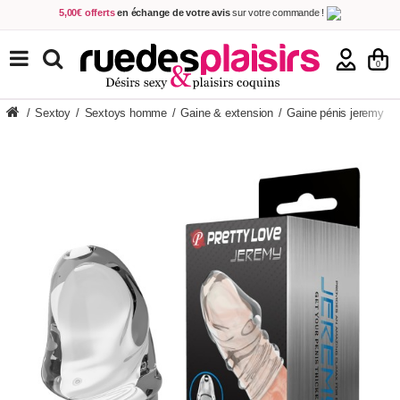
5,00€ offerts
en échange de votre avis
sur votre commande !
Achetez aujourd'hui.
Décidez quand payer !
Livraison en 48h
au prix de 2,90 € !
(Offerte dès 69,00€ d'achat)
TOUS NOS PRODUITS
0
/
Sextoy
/
Sextoys homme
/
Gaine & extension
/
Gaine pénis jeremy