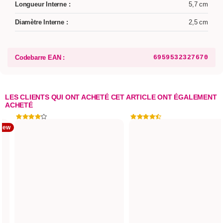
Longueur Interne :
5,7 cm
Diamètre Interne :
2,5 cm
Codebarre EAN :
6959532327670
LES CLIENTS QUI ONT ACHETÉ CET ARTICLE ONT ÉGALEMENT
ACHETÉ
New