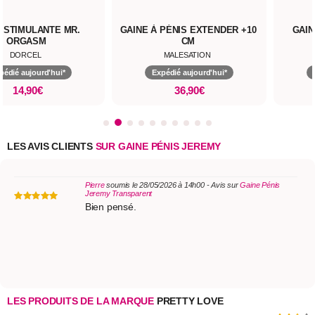
 STIMULANTE MR.
GAINE À PÉNIS EXTENDER +10
GAIN
ORGASM
CM
DORCEL
MALESATION
pédié aujourd'hui*
Expédié aujourd'hui*
14,90€
36,90€
LES AVIS CLIENTS
SUR GAINE PÉNIS JEREMY
Pierre
soumis le 28/05/2026 à 14h00 - Avis sur
Gaine Pénis
Jeremy Transparent
Bien pensé.
LES PRODUITS DE LA MARQUE
PRETTY LOVE