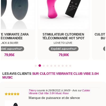
TE VIBRANTE ZARA
STIMULATEUR CLITORIDIEN
CULOTT
LÉCOMMANDÉE
TÉLÉCOMMANDÉ HOT SPOT
BU
BLACK & SILVER
LOVE TO LOVE
pédié aujourd'hui*
Expédié aujourd'hui*
79,95€
79,90€
LES AVIS CLIENTS
SUR CULOTTE VIBRANTE CLUB VIBE 3.0H
MUSIC
Thierry
soumis le 26/08/2021 à 14h09 - Avis sur
Culotte
Vibrante Club Vibe 3.0H Music Rose
Manque de puissance et de silence