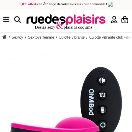
5,00€ offerts
en échange de votre avis
sur votre commande !
Achetez aujourd'hui.
Décidez quand payer !
Livraison en 48h
au prix de 2,90 € !
(Offerte dès 69,00€ d'achat)
TOUS NOS PRODUITS
0
/
Sextoy
/
Sextoys femme
/
Culotte vibrante
/
Culotte vibrante club vib