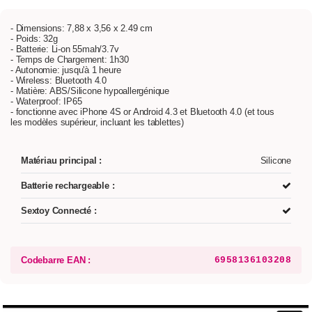
- Dimensions: 7,88 x 3,56 x 2.49 cm
- Poids: 32g
- Batterie: Li-on 55mah/3.7v
- Temps de Chargement: 1h30
- Autonomie: jusqu'à 1 heure
- Wireless: Bluetooth 4.0
- Matière: ABS/Silicone hypoallergénique
- Waterproof: IP65
- fonctionne avec iPhone 4S or Android 4.3 et Bluetooth 4.0 (et tous
les modèles supérieur, incluant les tablettes)
Matériau principal :
Silicone
Batterie rechargeable :
Sextoy Connecté :
Codebarre EAN :
6958136103208