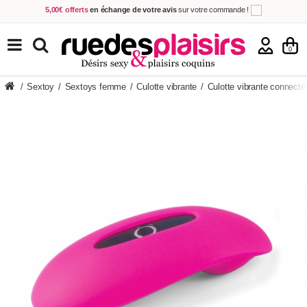
5,00€ offerts
en échange de votre avis
sur votre commande !
Achetez aujourd'hui.
Décidez quand payer !
Livraison en 48h
au prix de 2,90 € !
(Offerte dès 69,00€ d'achat)
TOUS NOS PRODUITS
0
/
Sextoy
/
Sextoys femme
/
Culotte vibrante
/
Culotte vibrante connect