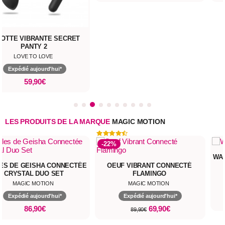
OTTE VIBRANTE SECRET
PANTY 2
LOVE TO LOVE
Expédié aujourd'hui*
59,90€
LES PRODUITS DE LA MARQUE
MAGIC MOTION
-22%
WAN
ES DE GEISHA CONNECTÉE
OEUF VIBRANT CONNECTÉ
CRYSTAL DUO SET
FLAMINGO
MAGIC MOTION
MAGIC MOTION
Expédié aujourd'hui*
Expédié aujourd'hui*
86,90€
69,90€
89,90€