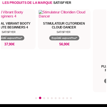
LES PRODUITS DE LA MARQUE
SATISFYER
NAL VIBRANT BOOTY
STIMULATEUR CLITORIDIEN
UTE BEGINNERS 4
CLOUD DANCER
SATISFYER
SATISFYER
pédié aujourd'hui*
Expédié aujourd'hui*
37,90€
56,90€
PL
R