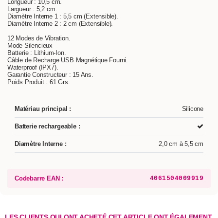
Longueur : 10,5 cm.
Largueur : 5,2 cm.
Diamètre Interne 1 : 5,5 cm (Extensible).
Diamètre Interne 2 : 2 cm (Extensible).
12 Modes de Vibration.
Mode Silencieux
Batterie : Lithium-Ion.
Câble de Recharge USB Magnétique Fourni.
Waterproof (IPX7).
Garantie Constructeur : 15 Ans.
Poids Produit : 61 Grs.
Matériau principal :
Silicone
Batterie rechargeable :
Diamètre Interne :
2,0 cm à 5,5 cm
Codebarre EAN :
4061504009919
LES CLIENTS QUI ONT ACHETÉ CET ARTICLE ONT ÉGALEMENT