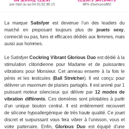
UN SERVICE CLIENT
CLIENTS SATISFAITS
par mail ou au 04.91.82.80.15
98% d'avis positifs!
La marque
Satisfyer
est devenue l'un des leaders du
marché en proposant toujours plus de
jouets sexy
,
connecté ou pas, funs et efficaces dédiés aux femmes, mais
aussi aux hommes.
Le Satisfyer
Cockring Vibrant Glorious
Duo
est dédié à
la
stimulation clitoridienne pour Madame et de puissantes
vibrations pour Monsieur. Cet anneau enserre à la fois le
pénis et les testicules (
Ball Stretcher
). Il est conçu pour
délivrer un maximum de plaisirs partagés. Il est animé par 1
puissant moteur silencieux qui délivre par
12 modes de
vibration différents
. Ces dernières sont pilotables à partir
d'un unique bouton central. Il est entièrement recouvert
de silicone hypoallergénique de très haute qualité. Ce jouet
discret et surpuissant vous fera vibrer à l'unisson, vous et
votre partenaire. Enfin,
Glorious Duo
est équipé d'une