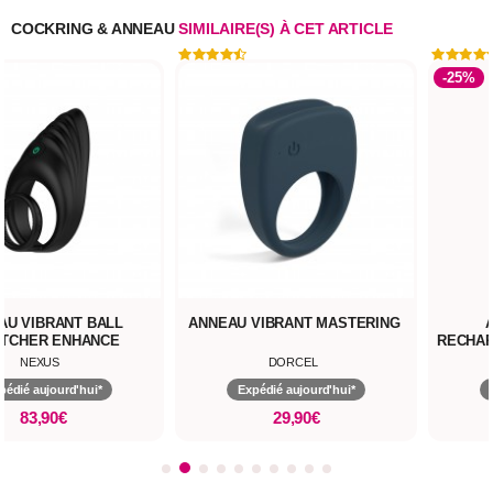
COCKRING & ANNEAU
SIMILAIRE(S) À CET ARTICLE
-25%
AU VIBRANT BALL
ANNEAU VIBRANT MASTERING
TCHER ENHANCE
RECHAR
NEXUS
DORCEL
pédié aujourd'hui*
Expédié aujourd'hui*
83,90€
29,90€