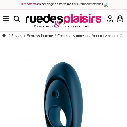
5,00€ offerts
en échange de votre avis
sur votre commande !
Achetez aujourd'hui.
Décidez quand payer !
Livraison en 48h
au prix de 2,90 € !
(Offerte dès 69,00€ d'achat)
TOUS NOS PRODUITS
0
/
Sextoy
/
Sextoys homme
/
Cockring & anneau
/
Anneau vibrant
/
Cock