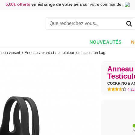
5,00€ offerts
en échange de votre avis
sur votre commande !
Achetez aujourd'hui.
Décidez quand payer !
Livraison en 48h
au prix de 2,90 € !
(Offerte dès 69,00€ d'achat)
NOUVEAUTÉS
N
neau vibrant
/
Anneau vibrant et stimulateur testicules fun bag
Anneau 
Testicu
COCKRING & 
4 av
(