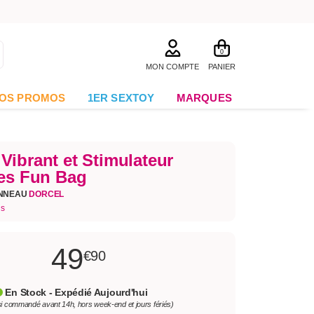
0
MON COMPTE
PANIER
OS PROMOS
1ER SEXTOY
MARQUES
Vibrant et Stimulateur
les Fun Bag
ANNEAU
DORCEL
is
49
€90
En Stock - Expédié Aujourd'hui
si commandé avant 14h, hors week-end et jours fériés)