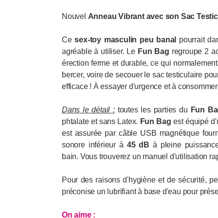
Nouvel
Anneau Vibrant avec son Sac Testic
Ce
sex-toy masculin peu banal
pourrait dan
agréable à utiliser. Le
Fun
Bag
regroupe 2 act
érection ferme et durable, ce qui normalement 
bercer, voire de secouer le sac testiculaire p
efficace ! À essayer d'urgence et à consommer
Dans le détail :
toutes les parties du
Fun
Ba
phtalate et sans Latex.
Fun Bag
est équipé d'u
est assurée par câble USB magnétique fourni
sonore inférieur à
45 dB
à pleine puissance
bain. Vous trouverez un manuel d'utilisation r
Pour des raisons d'hygiène et de sécurité, pe
préconise un lubrifiant à base d'eau pour prése
On aime :