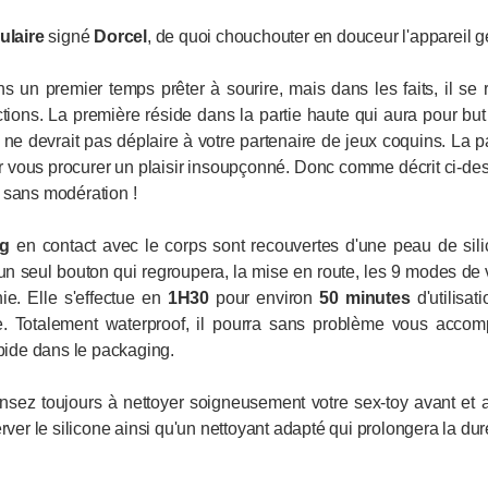
ulaire
signé
Dorcel
, de quoi chouchouter en douceur l'appareil g
s un premier temps prêter à sourire, mais dans les faits, il se r
ions. La première réside dans la partie haute qui aura pour but
ne devrait pas déplaire à votre partenaire de jeux coquins. La pa
our vous procurer un plaisir insoupçonné. Donc comme décrit ci-de
 sans modération !
g
en contact avec le corps sont recouvertes d'une peau de sili
n seul bouton qui regroupera, la mise en route, les 9 modes de vi
e. Elle s'effectue en
1H30
pour environ
50 minutes
d'utilisa
. Totalement waterproof, il pourra sans problème vous acco
apide dans le packaging.
nsez toujours à nettoyer soigneusement votre sex-toy avant et a
rver le silicone ainsi qu'un nettoyant adapté qui prolongera la dur