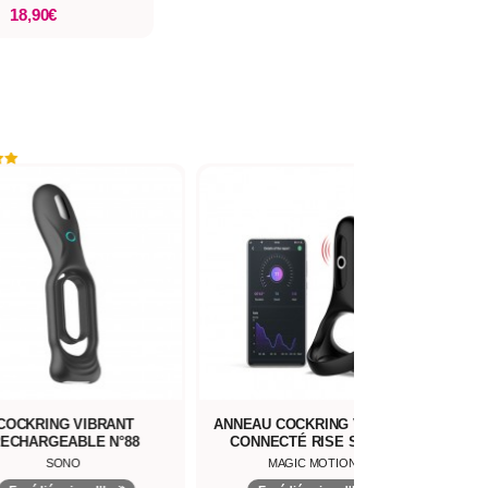
18,90€
COCKRING VIBRANT
ANNEAU COCKRING VIBRANT
COC
ECHARGEABLE N°88
CONNECTÉ RISE SMART
WEARABLE
SONO
MAGIC MOTION