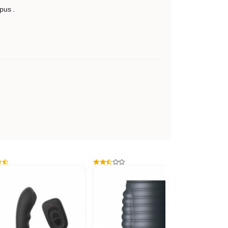
pus .
-1