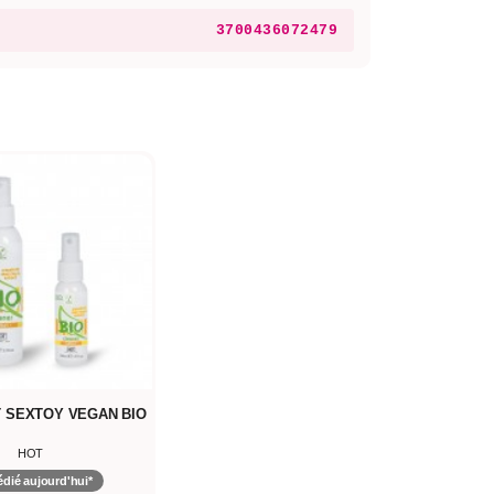
3700436072479
 SEXTOY VEGAN BIO
HOT
dié aujourd'hui*