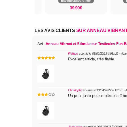
pédié aujourd'hui*
Expédié aujourd'hui*
29,90€
39,90€
LES AVIS CLIENTS
SUR ANNEAU VIBRANT
Avis
Anneau Vibrant et Stimulateur Testicules Fun B
Philippe
soumis le 08/02/2023 à 08h29 - Avis
Excellent article, très fiable
Christophe
soumis le 13/04/2022 à 12h51 - 
Un peut juste pour mettre les 2 bo
Jean-marc
soumis le 05/11/2021 à 08h08 - 