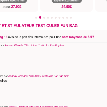
Expédié aujourd'hui*
Expédié aujourd'hui*
27,92€
24,90€
34,90€
 ET STIMULATEUR TESTICULES FUN BAG
ag
:
4
avis de la part des internautes pour une
note moyenne de 3.5/5
.
 sur
Anneau Vibrant et Stimulateur Testicules Fun Bag Noir
Avis sur
Anneau Vibrant et Stimulateur Testicules Fun Bag Noir
ulles
Avis sur
Anneau Vibrant et Stimulateur Testicules Fun Bag Noir