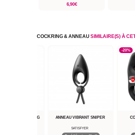
6,90€
COCKRING & ANNEAU
SIMILAIRE(S) À CE
-20%
VIBRANT MASTERING
ANNEAU VIBRANT SNIPER
CO
DORCEL
SATISFYER