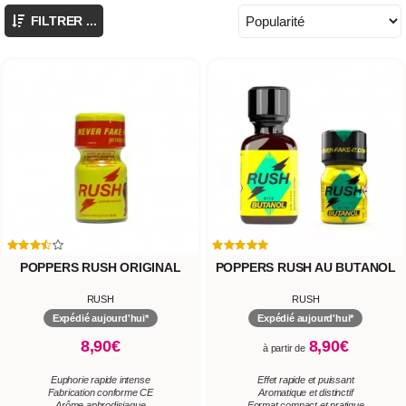
FILTRER ...
POPPERS RUSH ORIGINAL
POPPERS RUSH AU BUTANOL
RUSH
RUSH
Expédié aujourd'hui*
Expédié aujourd'hui*
8,90€
8,90€
à partir de
Euphorie rapide intense
Effet rapide et puissant
Fabrication conforme CE
Aromatique et distinctif
Arôme aphrodisiaque
Format compact et pratique