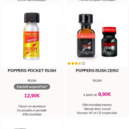
POPPERS POCKET RUSH
POPPERS RUSH ZERO
RUSH
RUSH
Expédié aujourd'hui*
8,90€
12,90€
à partir de
Effet immédiat intense
Flacon en aluminium
Stimule désir sexuel
Incassable et portable
Normes NF et CE respectées
Effet immédiat