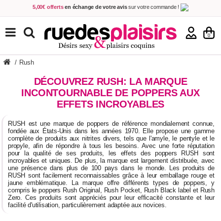
5,00€ offerts
en échange de votre avis
sur votre commande !
Achetez aujourd'hui.
Décidez quand payer !
Livraison en 48h
au prix de 2,90 € !
(Offerte dès 69,00€ d'achat)
TOUS NOS PRODUITS
0
/
Rush
DÉCOUVREZ RUSH: LA MARQUE
INCONTOURNABLE DE POPPERS AUX
EFFETS INCROYABLES
RUSH est une marque de poppers de référence mondialement connue,
fondée aux États-Unis dans les années 1970. Elle propose une gamme
complète de produits aux nitrites divers, tels que l'amyle, le pentyle et le
propyle, afin de répondre à tous les besoins. Avec une forte réputation
pour la qualité de ses produits, les effets des poppers RUSH sont
incroyables et uniques. De plus, la marque est largement distribuée, avec
une présence dans plus de 100 pays dans le monde. Les produits de
RUSH sont facilement reconnaissables grâce à leur emballage rouge et
jaune emblématique. La marque offre différents types de poppers, y
compris le poppers Rush Original, Rush Pocket, Rush Black label et Rush
Zero. Ces produits sont appréciés pour leur efficacité constante et leur
facilité d'utilisation, particulièrement adaptée aux novices.