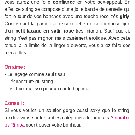
vous aurez une folle
confiance
en votre sex-appeal. En
effet, ce string se compose d'une jolie bande de dentelle qui
fait le tour de vos hanches avec une touche rose très
girly
.
Concernant la partie cache-sexe, elle ne se compose que
d'un
petit laçage en satin rose
très mignon. Sauf que ce
string n'est pas mignon mais carrément érotique. Avec cette
tenue, à la limite de la lingerie ouverte, vous allez faire des
merveilles.
On aime :
- Le laçage comme seul tissu
- L'échancrure du string
- Le choix du tissu pour un confort optimal
Conseil :
Si vous voulez un soutien-gorge aussi sexy que le string,
rendez-vous sur les autres catégories de produits
Amorable
by Rimba
pour trouver votre bonheur.