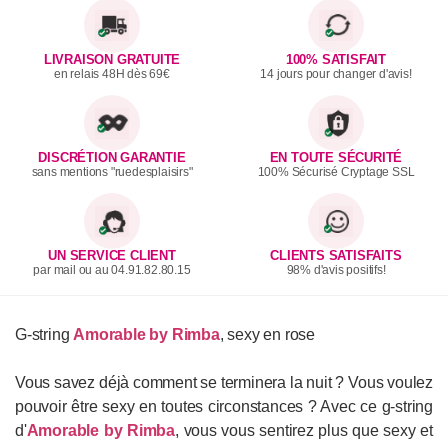
LIVRAISON GRATUITE
100% SATISFAIT
en relais 48H dès 69€
14 jours pour changer d'avis!
DISCRÉTION GARANTIE
EN TOUTE SÉCURITÉ
sans mentions "ruedesplaisirs"
100% Sécurisé Cryptage SSL
UN SERVICE CLIENT
CLIENTS SATISFAITS
par mail ou au 04.91.82.80.15
98% d'avis positifs!
G-string
Amorable by Rimba
, sexy en rose
Vous savez déjà comment se terminera la nuit ? Vous voulez
pouvoir être sexy en toutes circonstances ? Avec ce g-string
d'
Amorable by Rimba
, vous vous sentirez plus que sexy et