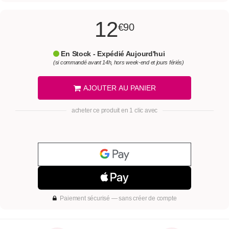
12
€90
En Stock - Expédié Aujourd'hui
(si commandé avant 14h, hors week-end et jours fériés)
AJOUTER AU PANIER
acheter ce produit en 1 clic avec
Paiement sécurisé — sans créer de compte