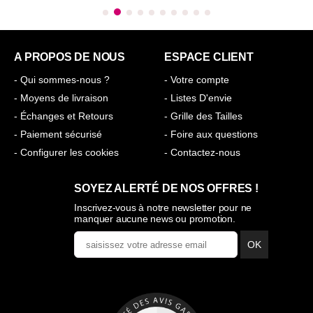
A PROPOS DE NOUS
ESPACE CLIENT
- Qui sommes-nous ?
- Votre compte
- Moyens de livraison
- Listes D'envie
- Échanges et Retours
- Grille des Tailles
- Paiement sécurisé
- Foire aux questions
- Configurer les cookies
- Contactez-nous
SOYEZ ALERTÉ DE NOS OFFRES !
Inscrivez-vous à notre newsletter pour ne
manquer aucune news ou promotion.
OK