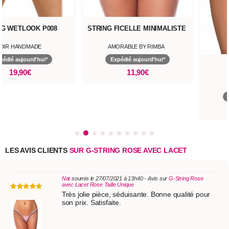
NG WETLOOK P008
STRING FICELLE MINIMALISTE
OIR HANDMADE
AMORABLE BY RIMBA
pédié aujourd'hui*
Expédié aujourd'hui*
19,90€
11,90€
LES AVIS CLIENTS
SUR G-STRING ROSE AVEC LACET
Nat
soumis le 27/07/2021 à 13h40 - Avis sur
G-String Rose
avec Lacet Rose Taille Unique
Très jolie pièce, séduisante. Bonne qualité pour
son prix. Satisfaite.