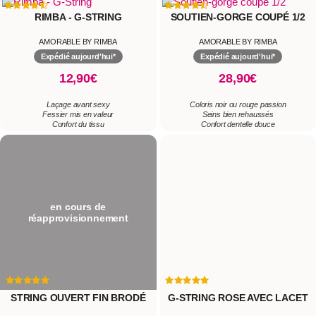
RIMBA - G-STRING
SOUTIEN-GORGE COUPÉ 1/2
AMORABLE BY RIMBA
AMORABLE BY RIMBA
Expédié aujourd'hui*
Expédié aujourd'hui*
12,90€
28,90€
Laçage avant sexy
Coloris noir ou rouge passion
Fessier mis en valeur
Seins bien rehaussés
Confort du tissu
Confort dentelle douce
STRING OUVERT FIN BRODÉ
AMORABLE BY RIMBA
en cours de
12,90€
réapprovisionnement
Confort maximal
Design érotique
Facile entretien
G-STRING ROSE AVEC LACET