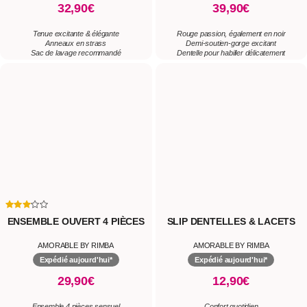
32,90€
39,90€
Tenue excitante & élégante
Rouge passion, également en noir
Anneaux en strass
Demi-soutien-gorge excitant
Sac de lavage recommandé
Dentelle pour habiller délicatement
ENSEMBLE OUVERT 4 PIÈCES
SLIP DENTELLES & LACETS
AMORABLE BY RIMBA
AMORABLE BY RIMBA
Expédié aujourd'hui*
Expédié aujourd'hui*
29,90€
12,90€
Ensemble 4 pièces sensuel
Confort quotidien