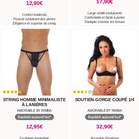
17,90€
12,90€
Large résille séduisante
Confort inattendu
Confortable et facile à porter
Pouvoir séduisant des perles
S'adapte à toutes les tenues
Élégance et surprise du string
STRING HOMME MINIMALISTE
SOUTIEN-GORGE COUPÉ 1/4
À LANIÈRES
AMORABLE BY RIMBA
AMORABLE BY RIMBA
Expédié aujourd'hui*
Expédié aujourd'hui*
12,95€
32,90€
Excitation immédiate
Accentue l'érotisme