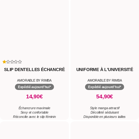
SLIP DENTELLES ÉCHANCRÉ
UNIFORME À L'UNIVERSITÉ
AMORABLE BY RIMBA
AMORABLE BY RIMBA
Expédié aujourd'hui*
Expédié aujourd'hui*
14,90€
54,90€
Échancrure maximale
Style manga attractif
Sexy et confortable
Décolleté séduisant
Réconcilie avec le slip féminin
Disponible en plusieurs tailles