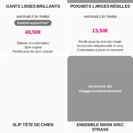
GANTS LISSES BRILLANTS
POIGNETS LARGES RÉSILLES
AMORABLE BY RIMBA
AMORABLE BY RIMBA
Expédié aujourd'hui*
13,50€
40,50€
Résille jusqu'au bout des doigts
Brillants et confortables
Accessoire indispensable et sexy
Style original
Confortables à porter et entretenir
Parfaits pour les jeux coquins
en cours de
réapprovisionnement
SLIP TÊTE DE CHIEN
ENSEMBLE BIKINI AVEC
STRASS