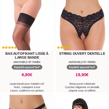
BAS AUTOFIXANT LISSE À
STRING OUVERT DENTELLE
LARGE BANDE
AMORABLE BY RIMBA
AMORABLE BY RIMBA
Expédié aujourd'hui*
Expédié aujourd'hui*
6,90€
19,90€
Large bande pour maintien sûr
String ouvert séduisant
Noirs, s'adaptent à tout
Courbes élégantes en dentelle
Lisses, subliment vos jambes
Lingerie sexy et raffinée