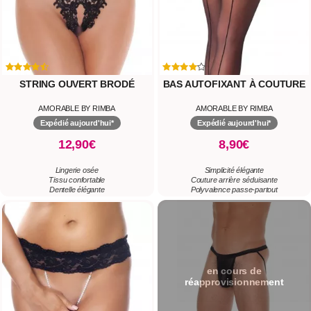
STRING OUVERT BRODÉ
BAS AUTOFIXANT À COUTURE
AMORABLE BY RIMBA
AMORABLE BY RIMBA
Expédié aujourd'hui*
Expédié aujourd'hui*
12,90€
8,90€
Lingerie osée
Simplicité élégante
Tissu confortable
Couture arrière séduisante
Dentelle élégante
Polyvalence passe-partout
en cours de
réapprovisionnement