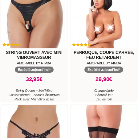
STRING OUVERT AVEC MINI
PERRUQUE, COUPE CARRÉE,
VIBROMASSEUR
FEU RETARDENT
AMORABLE BY RIMBA
AMORABLE BY RIMBA
Expédié aujourd'hui*
Expédié aujourd'hui*
32,95€
29,90€
String Ouvert + Mini Vibro
Change facile
Confort optimal + bandes élastiques
Sécurité feu
Pack avec Mini Vibro inclus
Jeu de rôle