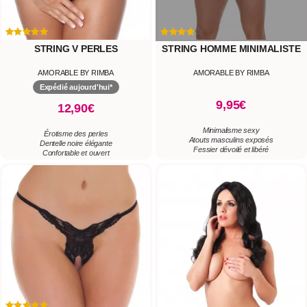
STRING V PERLES
STRING HOMME MINIMALISTE
AMORABLE BY RIMBA
AMORABLE BY RIMBA
Expédié aujourd'hui*
9,95€
12,90€
Minimalisme sexy
Érotisme des perles
Atouts masculins exposés
Dentelle noire élégante
Fessier dévoilé et libéré
Confortable et ouvert