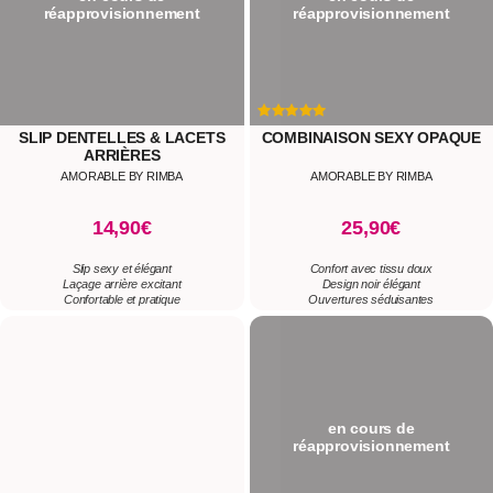
réapprovisionnement
réapprovisionnement
SLIP DENTELLES & LACETS
COMBINAISON SEXY OPAQUE
ARRIÈRES
AMORABLE BY RIMBA
AMORABLE BY RIMBA
14,90€
25,90€
Slip sexy et élégant
Confort avec tissu doux
Laçage arrière excitant
Design noir élégant
Confortable et pratique
Ouvertures séduisantes
en cours de
réapprovisionnement