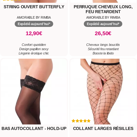
STRING OUVERT BUTTERFLY
PERRUQUE CHEVEUX LONG,
FEU RETARDENT
AMORABLE BY RIMBA
AMORABLE BY RIMBA
Expédié aujourd'hui*
Expédié aujourd'hui*
12,90€
26,50€
Confort quotidien
Cheveux longs bouclés
Design papillon sexy
Sécurité feu retardant
Lingerie érotique chic
Booste la libido
BAS AUTOCOLLANT - HOLD-UP
COLLANT LARGES RÉSILLES