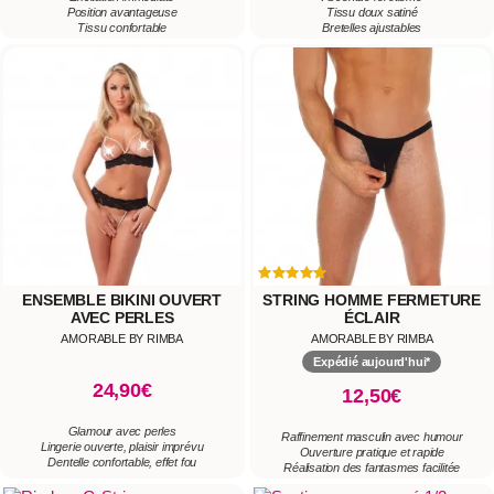
Position avantageuse
Tissu doux satiné
Tissu confortable
Bretelles ajustables
ENSEMBLE BIKINI OUVERT
STRING HOMME FERMETURE
AVEC PERLES
ÉCLAIR
AMORABLE BY RIMBA
AMORABLE BY RIMBA
Expédié aujourd'hui*
24,90€
12,50€
Glamour avec perles
Raffinement masculin avec humour
Lingerie ouverte, plaisir imprévu
Ouverture pratique et rapide
Dentelle confortable, effet fou
Réalisation des fantasmes facilitée