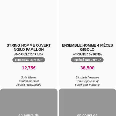
STRING HOMME OUVERT
ENSEMBLE HOMME 4 PIÈCES
NŒUD PAPILLON
GIGOLO
AMORABLE BY RIMBA
AMORABLE BY RIMBA
Expédié aujourd'hui*
Expédié aujourd'hui*
12,75€
38,50€
Style élégant
Stimule le fantasme
Confort maximal
Tenue légère sexy
Accent humoristique
Plaisir pour madame
en cours de
en cours de