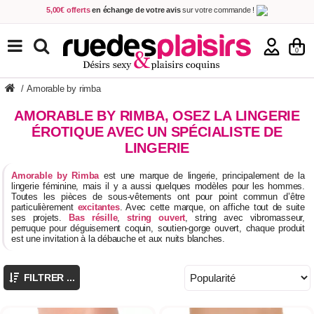
5,00€ offerts
en échange de votre avis
sur votre commande !
Achetez aujourd'hui.
Décidez quand payer !
Livraison en 48h
au prix de 2,90 € !
(Offerte dès 69,00€ d'achat)
TOUS NOS PRODUITS
0
/
Amorable by rimba
AMORABLE BY RIMBA, OSEZ LA LINGERIE
ÉROTIQUE AVEC UN SPÉCIALISTE DE
LINGERIE
Amorable by Rimba
est une marque de lingerie, principalement de la
lingerie féminine, mais il y a aussi quelques modèles pour les hommes.
Toutes les pièces de sous-vêtements ont pour point commun d’être
particulièrement
excitantes
. Avec cette marque, on affiche tout de suite
ses projets.
Bas résille
,
string ouvert
, string avec vibromasseur,
perruque pour déguisement coquin, soutien-gorge ouvert, chaque produit
est une invitation à la débauche et aux nuits blanches.
FILTRER ...