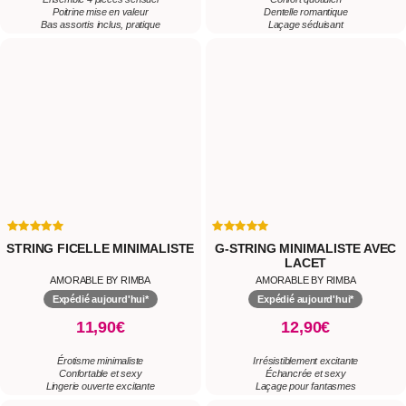
Poitrine mise en valeur
Dentelle romantique
Bas assortis inclus, pratique
Laçage séduisant
STRING FICELLE MINIMALISTE
G-STRING MINIMALISTE AVEC
LACET
AMORABLE BY RIMBA
AMORABLE BY RIMBA
Expédié aujourd'hui*
Expédié aujourd'hui*
11,90€
12,90€
Érotisme minimaliste
Irrésistiblement excitante
Confortable et sexy
Échancrée et sexy
Lingerie ouverte excitante
Laçage pour fantasmes