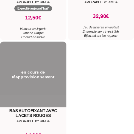
AMORABLE BY RIMBA
AMORABLE BY RIMBA
Expédié aujourd'hui*
32,90€
12,50€
Jeu de lanières envoûtant
Humour en lingerie
Ensemble sexy irrésistible
Touche ludique
Bijou attirant les regards
Confort élastique
en cours de
réapprovisionnement
BAS AUTOFIXANT AVEC
LACETS ROUGES
AMORABLE BY RIMBA