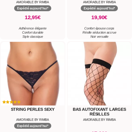
AMORABLE BY RIMBA
AMORABLE BY RIMBA
Expédié aujourd'hui*
Expédié aujourd'hui*
12,95€
19,90€
Adhérence élégante
Confort épouse corps
Confort durable
Résille séduction accrue
Style classique
Noir versatile
STRING PERLES SEXY
BAS AUTOFIXANT LARGES
RÉSILLES
AMORABLE BY RIMBA
AMORABLE BY RIMBA
Expédié aujourd'hui*