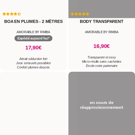
BOA EN PLUMES - 2 MÈTRES
BODY TRANSPARENT
AMORABLE BY RIMBA
AMORABLE BY RIMBA
Expédié aujourd'hui*
16,90€
17,90€
Transparent et sexy
Attrait séduction fort
Micro-résille sans cachettes
Jeux sensuels possibles
Excite votre partenaire
Confort plumes douces
en cours de
réapprovisionnement