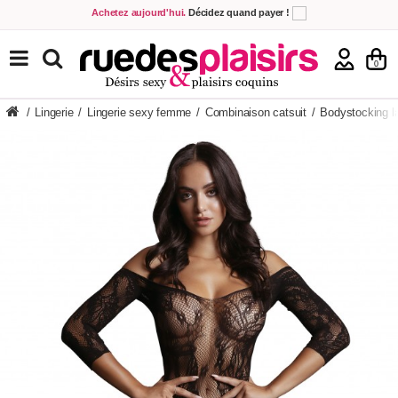
Achetez aujourd'hui.
Décidez quand payer !
Livraison en 48h
au prix de 2,90 € !
(Offerte dès 69,00€ d'achat)
5,00€ offerts
en échange de votre avis
sur votre commande !
TOUS NOS PRODUITS
0
/
Lingerie
/
Lingerie sexy femme
/
Combinaison catsuit
/
Bodystocking l