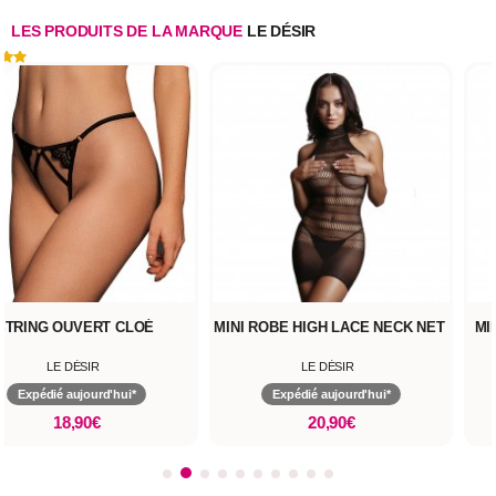
LES PRODUITS DE LA MARQUE
LE DÉSIR
STRING OUVERT CLOÉ
MINI ROBE HIGH LACE NECK NET
MI
LE DÉSIR
LE DÉSIR
Expédié aujourd'hui*
Expédié aujourd'hui*
18,90€
20,90€