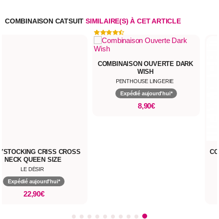
COMBINAISON CATSUIT
SIMILAIRE(S) À CET ARTICLE
COMBINAISON OUVERTE DARK
WISH
PENTHOUSE LINGERIE
Expédié aujourd'hui*
8,90€
NG CRISS CROSS
COMBINAIS
UEEN SIZE
 DÉSIR
O
 aujourd'hui*
Expéd
2,90€