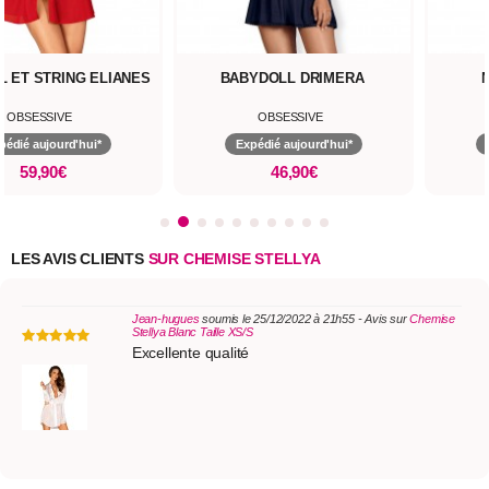
 ET STRING ELIANES
BABYDOLL DRIMERA
OBSESSIVE
OBSESSIVE
pédié aujourd'hui*
Expédié aujourd'hui*
59,90€
46,90€
LES AVIS CLIENTS
SUR CHEMISE STELLYA
Jean-hugues
soumis le 25/12/2022 à 21h55 - Avis sur
Chemise
Stellya Blanc Taille XS/S
Excellente qualité