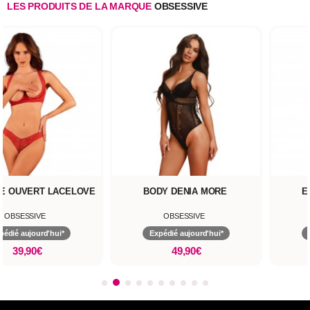
LES PRODUITS DE LA MARQUE
OBSESSIVE
E OUVERT LACELOVE
BODY DENIA MORE
E
OBSESSIVE
OBSESSIVE
pédié aujourd'hui*
Expédié aujourd'hui*
39,90€
49,90€