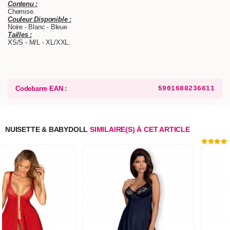
Contenu :
Chemise.
Couleur Disponible :
Noire - Blanc - Bleue
Tailles :
XS/S - M/L - XL/XXL.
Codebarre EAN :
5901688236611
NUISETTE & BABYDOLL
SIMILAIRE(S) À CET ARTICLE