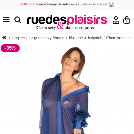
5,00€ offerts
en échange de votre avis
sur votre commande !
Achetez aujourd'hui.
Décidez quand payer !
Livraison en 48h
au prix de 2,90 € !
(Offerte dès 69,00€ d'achat)
TOUS NOS PRODUITS
0
/
Lingerie
/
Lingerie sexy femme
/
Nuisette & babydoll
/
Chemise stellya
-35%