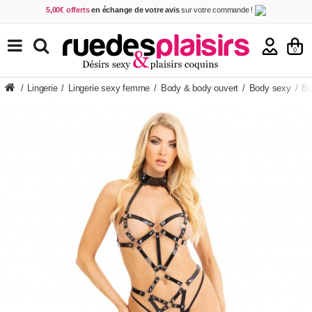
5,00€ offerts
en échange de votre avis
sur votre commande !
Achetez aujourd'hui.
Décidez quand payer !
Livraison en 48h
au prix de 2,90 € !
(Offerte dès 69,00€ d'achat)
TOUS NOS PRODUITS
0
/
Lingerie
/
Lingerie sexy femme
/
Body & body ouvert
/
Body sexy
/
Bo