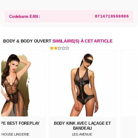
Codebarre EAN :
0714718569086
BODY & BODY OUVERT
SIMILAIRE(S) À CET ARTICLE
UPE BEST FOREPLAY
BODY KINK AVEC LAÇAGE ET
BANDEAU
THOUSE LINGERIE
LEG AVENUE