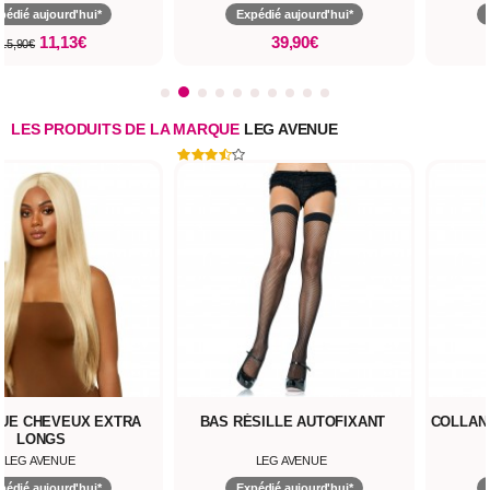
pédié aujourd'hui*
Expédié aujourd'hui*
11,13€
39,90€
15,90€
LES PRODUITS DE LA MARQUE
LEG AVENUE
UE CHEVEUX EXTRA
BAS RÉSILLE AUTOFIXANT
COLLANT
LONGS
LEG AVENUE
LEG AVENUE
pédié aujourd'hui*
Expédié aujourd'hui*