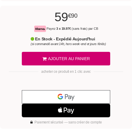
59
€90
Payez
3 x
19.97€
(sans frais) par CB
En Stock - Expédié Aujourd'hui
(si commandé avant 14h, hors week-end et jours fériés)
AJOUTER AU PANIER
acheter ce produit en 1 clic avec
Paiement sécurisé — sans créer de compte