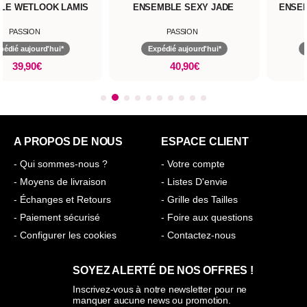
LE WETLOOK LAMIS
ENSEMBLE SEXY JADE
ENSEM
PASSION
PASSION
pédié aujourd'hui*
Expédié aujourd'hui*
39,90€
40,90€
A PROPOS DE NOUS
ESPACE CLIENT
- Qui sommes-nous ?
- Votre compte
- Moyens de livraison
- Listes D'envie
- Échanges et Retours
- Grille des Tailles
- Paiement sécurisé
- Foire aux questions
- Configurer les cookies
- Contactez-nous
SOYEZ ALERTÉ DE NOS OFFRES !
Inscrivez-vous à notre newsletter pour ne
manquer aucune news ou promotion.