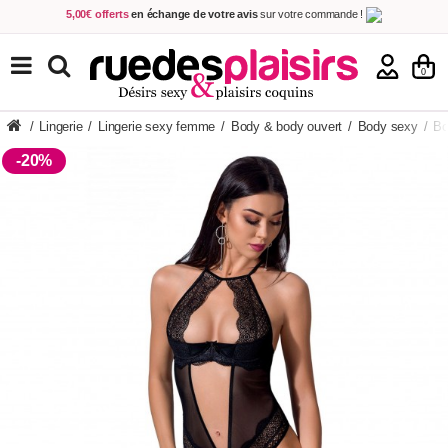
5,00€ offerts
en échange de votre avis
sur votre commande !
Achetez aujourd'hui.
Décidez quand payer !
Livraison en 48h
au prix de 2,90 € !
(Offerte dès 69,00€ d'achat)
TOUS NOS PRODUITS
0
/
Lingerie
/
Lingerie sexy femme
/
Body & body ouvert
/
Body sexy
/
Bo
-20%