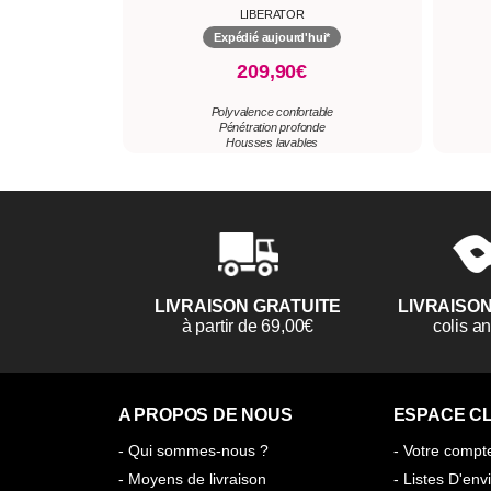
LIBERATOR
Expédié aujourd'hui*
209,90€
Polyvalence confortable
Pénétration profonde
Housses lavables
LIVRAISON GRATUITE
LIVRAISO
à partir de 69,00€
colis 
A PROPOS DE NOUS
ESPACE CL
- Qui sommes-nous ?
- Votre compt
- Moyens de livraison
- Listes D'env