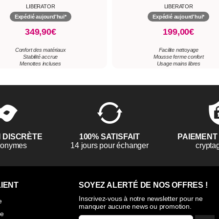
LIBERATOR
LIBERATOR
Expédié aujourd'hui*
Expédié aujourd'hui*
349,90€
199,00€
Confort des matériaux
Facilite nettoyage
Stabilité accrue
Mousse ferme confort
Menottes incluses
Usage mains libres
N DISCRÈTE
100% SATISFAIT
PAIEMENT
anonymes
14 jours pour échanger
crypta
IENT
SOYEZ ALERTÉ DE NOS OFFRES !
Inscrivez-vous à notre newsletter pour ne
e
manquer aucune news ou promotion.
ie