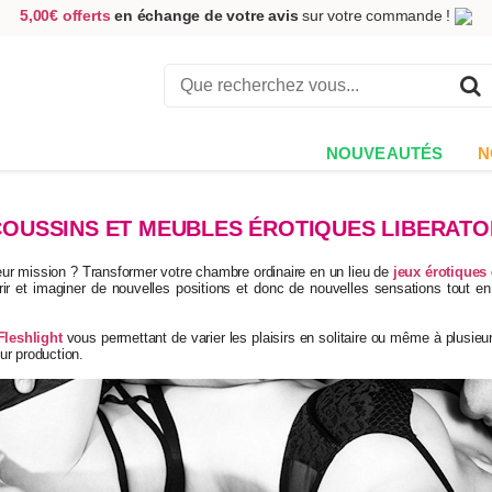
5,00€ offerts
en échange de votre avis
sur votre commande !
Achetez aujourd'hui.
Décidez quand payer !
Livraison en 48h
au prix de 2,90 € !
(Offerte dès 69,00€ d'achat)
NOUVEAUTÉS
N
COUSSINS ET MEUBLES ÉROTIQUES LIBERATO
eur mission ? Transformer votre chambre ordinaire en un lieu de
jeux érotiques
ir et imaginer de nouvelles positions et donc de nouvelles sensations tout en
leshlight
vous permettant de varier les plaisirs en solitaire ou même à plusieurs
eur production.