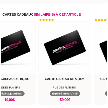
CARTES CADEAUX
SIMILAIRE(S) À CET ARTICLE
 CADEAU DE 10,00€
CARTE CADEAU DE 50,00€
CART
UE DES PLAISIRS
RUE DES PLAISIRS
pédié aujourd'hui*
Expédié aujourd'hui*
10,00€
50,00€