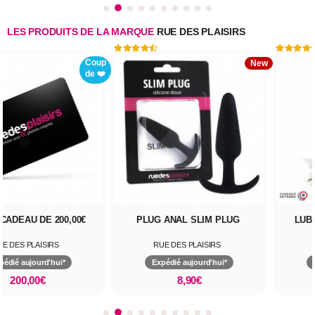
LES PRODUITS DE LA MARQUE
RUE DES PLAISIRS
Coup
New
de ❤️
CADEAU DE 200,00€
PLUG ANAL SLIM PLUG
LUB
UE DES PLAISIRS
RUE DES PLAISIRS
pédié aujourd'hui*
Expédié aujourd'hui*
200,00€
8,90€