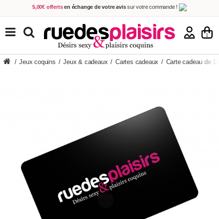
5,00€ offerts
en échange de votre avis
sur votre commande !
Achetez aujourd'hui.
Décidez quand payer !
Livraison en 48h
au prix de 2,90 € !
(Offerte dès 69,00€ d'achat)
TOUS NOS PRODUITS
1
/
Jeux coquins
/
Jeux & cadeaux
/
Cartes cadeaux
/
Carte cadeau de 1