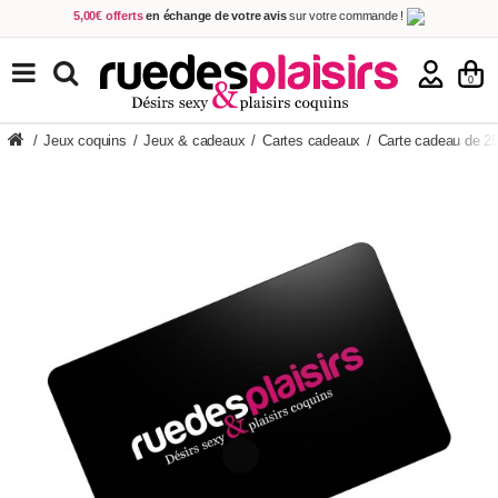
5,00€ offerts
en échange de votre avis
sur votre commande !
Achetez aujourd'hui.
Décidez quand payer !
Livraison en 48h
au prix de 2,90 € !
(Offerte dès 69,00€ d'achat)
TOUS NOS PRODUITS
0
/
Jeux coquins
/
Jeux & cadeaux
/
Cartes cadeaux
/
Carte cadeau de 2