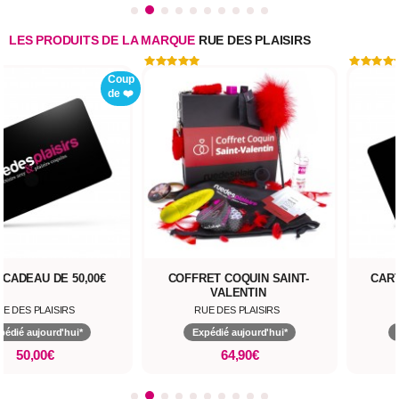
LES PRODUITS DE LA MARQUE
RUE DES PLAISIRS
Coup
de ❤️
 CADEAU DE 50,00€
COFFRET COQUIN SAINT-
CART
VALENTIN
UE DES PLAISIRS
RUE DES PLAISIRS
pédié aujourd'hui*
Expédié aujourd'hui*
50,00€
64,90€