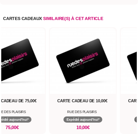
CARTES CADEAUX
SIMILAIRE(S) À CET ARTICLE
 CADEAU DE 75,00€
CARTE CADEAU DE 10,00€
CART
UE DES PLAISIRS
RUE DES PLAISIRS
pédié aujourd'hui*
Expédié aujourd'hui*
75,00€
10,00€