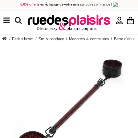
5,00€ offerts
en échange de votre avis
sur votre commande !
Achetez aujourd'hui.
Décidez quand payer !
Livraison en 48h
au prix de 2,90 € !
(Offerte dès 69,00€ d'achat)
TOUS NOS PRODUITS
0
/
Fetish bdsm
/
Sm & bondage
/
Menottes & contraintes
/
Barre d'écart