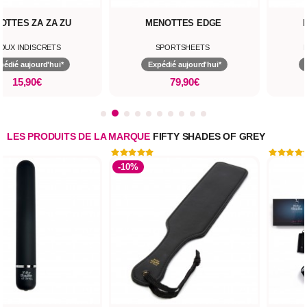
OTTES ZA ZA ZU
MENOTTES EDGE
JOUX INDISCRETS
SPORTSHEETS
pédié aujourd'hui*
Expédié aujourd'hui*
15,90€
79,90€
LES PRODUITS DE LA MARQUE
FIFTY SHADES OF GREY
-10%