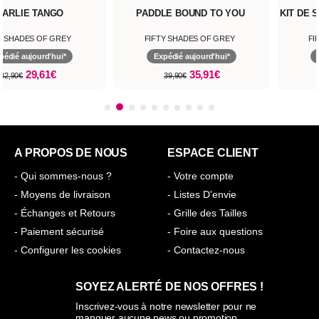
HARLIE TANGO
PADDLE BOUND TO YOU
KIT DE 
Y SHADES OF GREY
FIFTY SHADES OF GREY
FI
pédié aujourd'hui*
Expédié aujourd'hui*
29,61€
35,91€
32,90€
39,90€
A PROPOS DE NOUS
ESPACE CLIENT
- Qui sommes-nous ?
- Votre compte
- Moyens de livraison
- Listes D'envie
- Échanges et Retours
- Grille des Tailles
- Paiement sécurisé
- Foire aux questions
- Configurer les cookies
- Contactez-nous
SOYEZ ALERTÉ DE NOS OFFRES !
Inscrivez-vous à notre newsletter pour ne
manquer aucune news ou promotion.