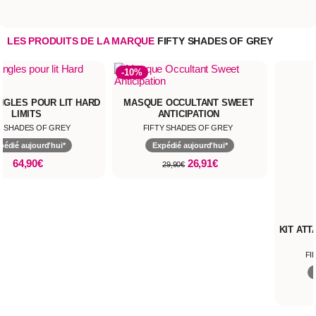
LES PRODUITS DE LA MARQUE
FIFTY SHADES OF GREY
-10%
ANGLES POUR LIT HARD
MASQUE OCCULTANT SWEET
LIMITS
ANTICIPATION
Y SHADES OF GREY
FIFTY SHADES OF GREY
pédié aujourd'hui*
Expédié aujourd'hui*
64,90€
26,91€
29,90€
KIT AT
FI