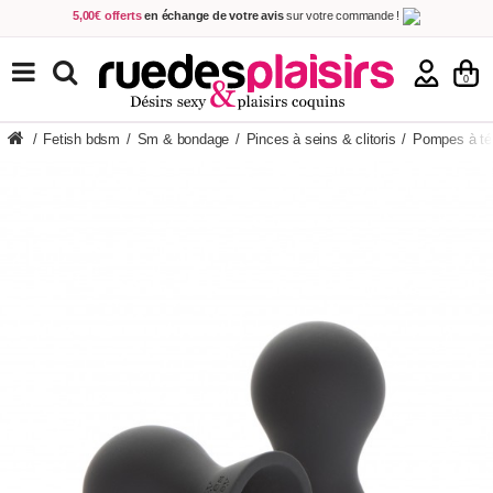
5,00€ offerts
en échange de votre avis
sur votre commande !
Achetez aujourd'hui.
Décidez quand payer !
Livraison en 48h
au prix de 2,90 € !
(Offerte dès 69,00€ d'achat)
TOUS NOS PRODUITS
0
/
Fetish bdsm
/
Sm & bondage
/
Pinces à seins & clitoris
/
Pompes à tét