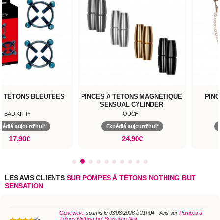
À TÉTONS BLEUTÉES
PINCES À TÉTONS MAGNÉTIQUE
PINC
SENSUAL CYLINDER
BAD KITTY
OUCH
pédié aujourd'hui*
Expédié aujourd'hui*
17,90€
24,90€
LES AVIS CLIENTS
SUR POMPES À TÉTONS NOTHING BUT
SENSATION
Genevieve
soumis le 03/08/2026 à 21h04 - Avis sur
Pompes à
Tétons Nothing but Sensation Noir