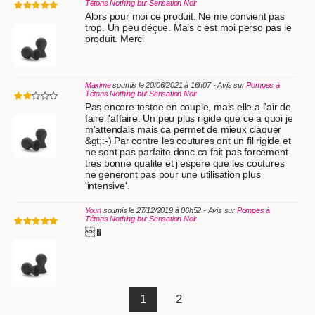
Tétons Nothing but Sensation Noir
Alors pour moi ce produit. Ne me convient pas
trop. Un peu déçue. Mais c est moi perso pas le
produit. Merci
Maxime
soumis le 20/06/2021 à 16h07 - Avis sur
Pompes à
Tétons Nothing but Sensation Noir
Pas encore testee en couple, mais elle a l'air de
faire l'affaire. Un peu plus rigide que ce a quoi je
m'attendais mais ca permet de mieux claquer
&gt;:-) Par contre les coutures ont un fil rigide et
ne sont pas parfaite donc ca fait pas forcement
tres bonne qualite et j'espere que les coutures
ne generont pas pour une utilisation plus
'intensive'.
Youn
soumis le 27/12/2019 à 06h52 - Avis sur
Pompes à
Tétons Nothing but Sensation Noir
'�
1
2