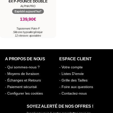
6X P-POUNCE DOUBLE
TAPPING
ALPHA PRO
Expédié aujourd'hui*
139,90€
Tapotement Point-P
Silicone hypoallergénique
12 vitesses ajustables
A PROPOS DE NOUS
ESPACE CLIENT
- Qui sommes-nous ?
- Votre compte
- Moyens de livraison
- Listes D'envie
- Échanges et Retours
- Grille des Tailles
- Paiement sécurisé
- Foire aux questions
- Configurer les cookies
- Contactez-nous
SOYEZ ALERTÉ DE NOS OFFRES !