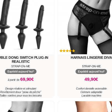
BLE DONG SWITCH PLUG-IN
HARNAIS LINGERIE DIVA
REALISTIC
STRAP-ON-ME
STRAP-ON-ME
Expédié aujourd'hui*
Expédié aujourd'hui*
69,90€
49,90€
à partir de
Design réaliste et stimulant
Confort dentelle extensible
Revêtement doux "peau de pêche"
Ceinture adaptable
Tailles variées pour tous les besoins
Lavable machine