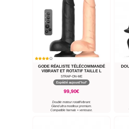
GODE RÉALISTE TÉLÉCOMMANDÉ
DOU
VIBRANT ET ROTATIF TAILLE L
STRAP-ON-ME
Expédié aujourd'hui*
99,90€
Double moteur rotatif/vibrant.
Gland ultra moelleux premium.
Compatible harnais + ventouse.