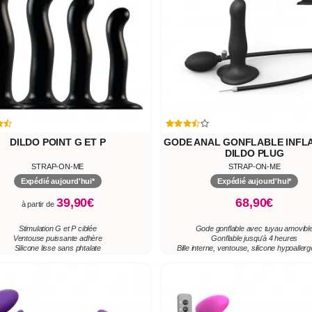
DILDO POINT G ET P
GODE ANAL GONFLABLE INFL
DILDO PLUG
STRAP-ON-ME
STRAP-ON-ME
Expédié aujourd'hui*
Expédié aujourd'hui*
39,90€
68,90€
à partir de
Stimulation G et P ciblée
Gode gonflable avec tuyau amovibl
Ventouse puissante adhère
Gonflable jusqu'à 4 heures
Silicone lisse sans phtalate
Bille interne, ventouse, silicone hypoaller