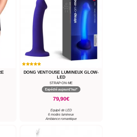
RE
DONG VENTOUSE LUMINEUX GLOW-
LED
STRAP-ON-ME
Expédié aujourd'hui*
79,90€
Equipé de LED
6 modes lumineux
Ambiance romantique