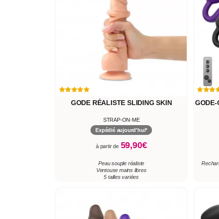
GODE RÉALISTE SLIDING SKIN
GODE-
STRAP-ON-ME
Expédié aujourd'hui*
59,90€
à partir de
Peau souple réaliste
Recharg
Ventouse mains libres
5 tailles variées