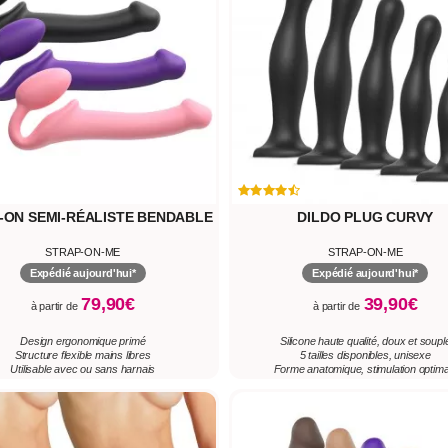
-ON SEMI-RÉALISTE BENDABLE
DILDO PLUG CURVY
STRAP-ON-ME
STRAP-ON-ME
Expédié aujourd'hui*
Expédié aujourd'hui*
79,90€
39,90€
à partir de
à partir de
Design ergonomique primé
Silicone haute qualité, doux et soupl
Structure flexible mains libres
5 tailles disponibles, unisexe
Utilisable avec ou sans harnais
Forme anatomique, stimulation optima