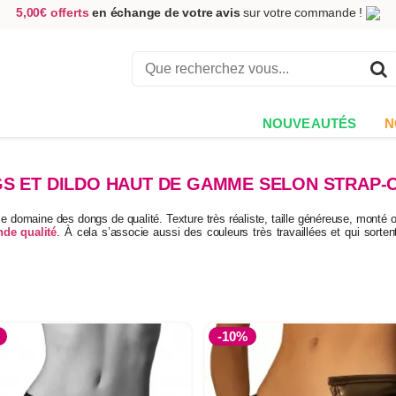
5,00€ offerts
en échange de votre avis
sur votre commande !
Achetez aujourd'hui.
Décidez quand payer !
Livraison en 48h
au prix de 2,90 € !
(Offerte dès 69,00€ d'achat)
NOUVEAUTÉS
N
S ET DILDO HAUT DE GAMME SELON STRAP-
 domaine des dongs de qualité. Texture très réaliste, taille généreuse, monté 
nde qualité
. À cela s’associe aussi des couleurs très travaillées et qui sorte
-10%