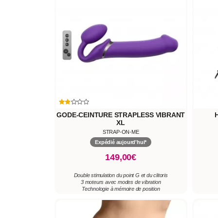
GODE-CEINTURE STRAPLESS VIBRANT
XL
STRAP-ON-ME
Expédié aujourd'hui*
149,00€
Double stimulation du point G et du clitoris
3 moteurs avec modes de vibration
Technologie à mémoire de position