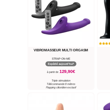
VIBROMASSEUR MULTI ORGASM
STRAP-ON-ME
Expédié aujourd'hui*
129,90€
à partir de
Triple stimulation
Télécommande 8 mètres
Flapping clitoridien exclusif