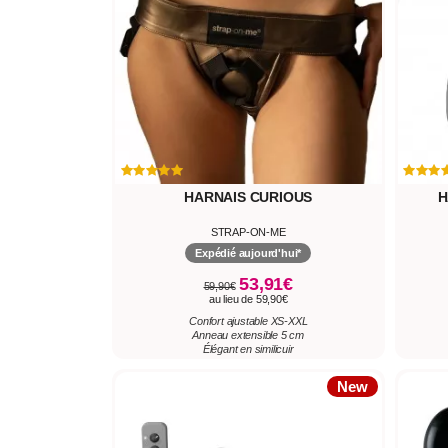
HARNAIS CURIOUS
H
STRAP-ON-ME
Expédié aujourd'hui*
53,91€
59,90€
au lieu de 59,90€
Confort ajustable XS-XXL
Anneau extensible 5 cm
Élégant en similicuir
New