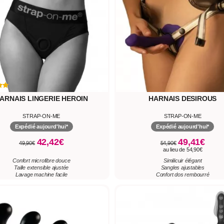
ARNAIS LINGERIE HEROIN
HARNAIS DESIROUS
STRAP-ON-ME
STRAP-ON-ME
Expédié aujourd'hui*
Expédié aujourd'hui*
42,42€
49,41€
49,90€
54,90€
au lieu de 54,90€
Confort microfibre douce
Similicuir élégant
Taille extensible ajustée
Sangles ajustables
Lavage machine facile
Confort dos rembourré