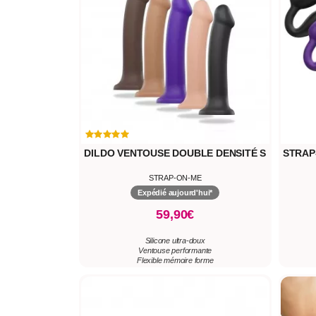
DILDO VENTOUSE DOUBLE DENSITÉ S
STRAP
STRAP-ON-ME
Expédié aujourd'hui*
59,90€
Silicone ultra-doux
Ventouse performante
Flexible mémoire forme