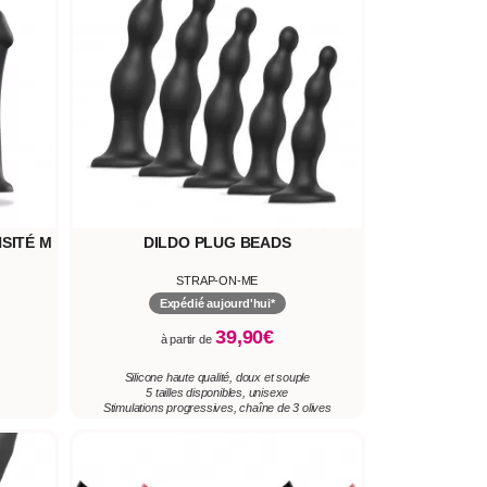
SITÉ M
DILDO PLUG BEADS
STRAP-ON-ME
Expédié aujourd'hui*
39,90€
à partir de
Silicone haute qualité, doux et souple
5 tailles disponibles, unisexe
Stimulations progressives, chaîne de 3 olives