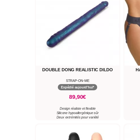
DOUBLE DONG REALISTIC DILDO
H
STRAP-ON-ME
Expédié aujourd'hui*
89,90€
Design réaliste et flexible
Silicone hypoallergénique sûr
Deux extrémités pour variété