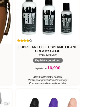
LUBRIFIANT EFFET SPERME FILANT
CREAMY GLIDE
STRAP-ON-ME
Expédié aujourd'hui*
16,90€
à partir de
Effet sperme ultra-réaliste
Parfait pour pénétration et massage
Formule naturelle et embrassable