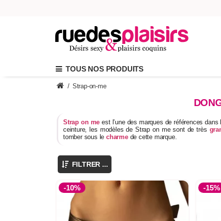
TOUS NOS PRODUITS
/
Strap-on-me
DONG
Strap on
me
est l’une des marques de références dans le
ceinture, les modèles de Strap on me sont de très
gra
tomber sous le
charme
de cette marque.
FILTRER ...
-10%
-15%