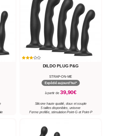
DILDO PLUG P&G
STRAP-ON-ME
Expédié aujourd'hui*
39,90€
à partir de
e
Silicone haute qualité, doux et souple
5 tailles disponibles, unisexe
le
Forme profilée, stimulation Point-G et Point-P