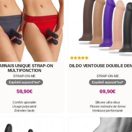
ARNAIS UNIQUE STRAP-ON
DILDO VENTOUSE DOUBLE DEN
MULTIFONCTION
STRAP-ON-ME
STRAP-ON-ME
Expédié aujourd'hui*
Expédié aujourd'hui*
59,90€
69,90€
Confort ajustable
Silicone ultra-doux
Usage polyvalent
Flexion mémoire de forme
Entretien facile
Ventouse performante