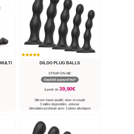
MULTI
DILDO PLUG BALLS
STRAP-ON-ME
Expédié aujourd'hui*
39,90€
à partir de
Silicone haute qualité, doux et souple
5 tailles disponibles, unisexe
Stimulation profonde avec 3 olives identiques