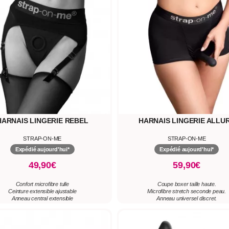
HARNAIS LINGERIE REBEL
HARNAIS LINGERIE ALLU
STRAP-ON-ME
STRAP-ON-ME
Expédié aujourd'hui*
Expédié aujourd'hui*
49,90€
59,90€
Confort microfibre tulle
Coupe boxer taille haute.
Ceinture extensible ajustable
Microfibre stretch seconde peau.
Anneau central extensible
Anneau universel discret.