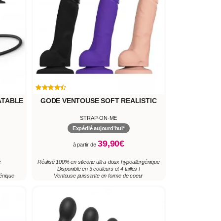
ATABLE
GODE VENTOUSE SOFT REALISTIC
STRAP-ON-ME
Expédié aujourd'hui*
39,90€
à partir de
e
Réalisé 100% en silicone ultra-doux hypoallergénique
Disponible en 3 couleurs et 4 tailles !
génique
Ventouse puissante en forme de coeur