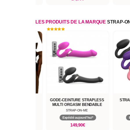
LES PRODUITS DE LA MARQUE
STRAP-O
CEINTURE STRAPLESS
STRAP-ON SEMI-RÉALISTE
HAR
I ORGASM BENDABLE
BENDABLE
STRAP-ON-ME
STRAP-ON-ME
Expédié aujourd'hui*
Expédié aujourd'hui*
149,90€
79,90€