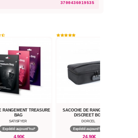
3700436019535
E RANGEMENT TREASURE
SACOCHE DE RANGEMENT
BAG
DISCREET BOX
SATISFYER
DORCEL
Expédié aujourd'hui*
Expédié aujourd'hui*
4,90€
24,90€