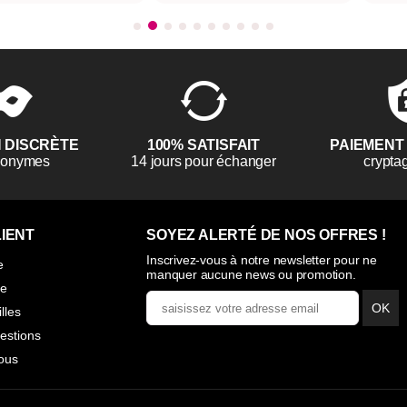
N DISCRÈTE
100% SATISFAIT
PAIEMENT
anonymes
14 jours pour échanger
crypta
IENT
SOYEZ ALERTÉ DE NOS OFFRES !
Inscrivez-vous à notre newsletter pour ne
e
manquer aucune news ou promotion.
ie
OK
illes
estions
ous