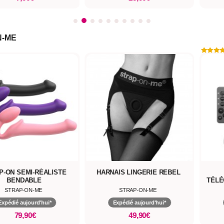
N-ME
NAIS LINGERIE REBEL
GODE RÉALISTE
TÉLÉCOMMANDÉ VIBRANT ET
ROTATIF TAILLE L
STRAP-ON-ME
STRAP-ON-ME
Expédié aujourd'hui*
Expédié aujourd'hui*
49,90€
99,90€