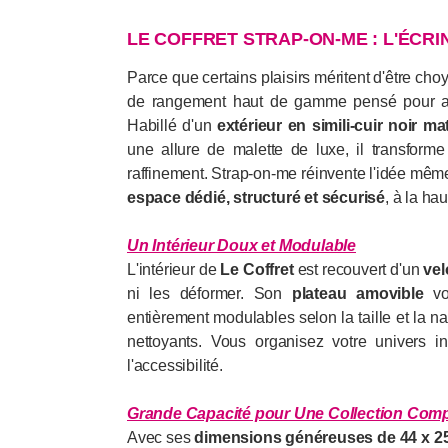
LE COFFRET STRAP-ON-ME : L'ÉCRI
Parce que certains plaisirs méritent d'être ch
de rangement haut de gamme pensé pour accu
Habillé d'un
extérieur en simili-cuir noir ma
une allure de malette de luxe, il transform
raffinement. Strap-on-me réinvente l'idée même
espace dédié, structuré et sécurisé
, à la ha
Un Intérieur Doux et Modulable
L'intérieur de
Le Coffret
est recouvert d'un
vel
ni les déformer. Son
plateau amovible
vo
entièrement modulables selon la taille et la na
nettoyants. Vous organisez votre univers 
l'accessibilité.
Grande Capacité pour Une Collection Comp
Avec ses
dimensions généreuses de 44 x 2