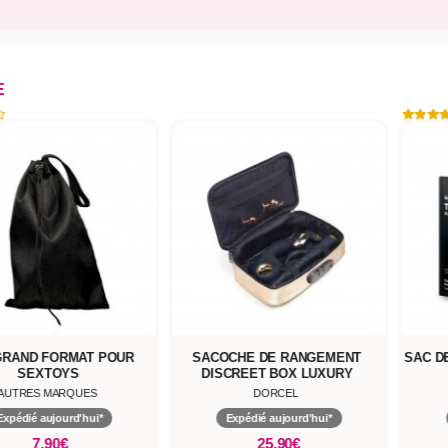
E
GRAND FORMAT POUR
SACOCHE DE RANGEMENT
SAC D
SEXTOYS
DISCREET BOX LUXURY
AUTRES MARQUES
DORCEL
Expédié aujourd'hui*
Expédié aujourd'hui*
7,90€
25,90€