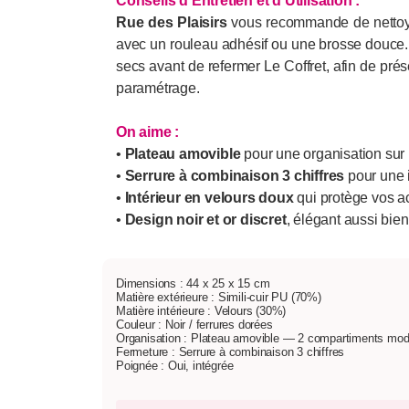
Conseils d'Entretien et d'Utilisation :
Rue des Plaisirs
vous recommande de nettoyer 
avec un rouleau adhésif ou une brosse douce. Évi
secs avant de refermer Le Coffret, afin de prés
paramétrage.
On aime :
•
Plateau amovible
pour une organisation sur 
•
Serrure à combinaison 3 chiffres
pour une i
•
Intérieur en velours doux
qui protège vos a
•
Design noir et or discret
, élégant aussi bie
Dimensions : 44 x 25 x 15 cm
Matière extérieure : Simili-cuir PU (70%)
Matière intérieure : Velours (30%)
Couleur : Noir / ferrures dorées
Organisation : Plateau amovible — 2 compartiments mod
Fermeture : Serrure à combinaison 3 chiffres
Poignée : Oui, intégrée