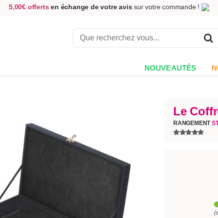
5,00€ offerts
en échange de votre avis
sur votre commande !
Achetez aujourd'hui.
Décidez quand payer !
Livraison en 48h
au prix de 2,90 € !
(Offerte dès 69,00€ d'achat)
NOUVEAUTÉS
N
Le Coffr
RANGEMENT
S
(