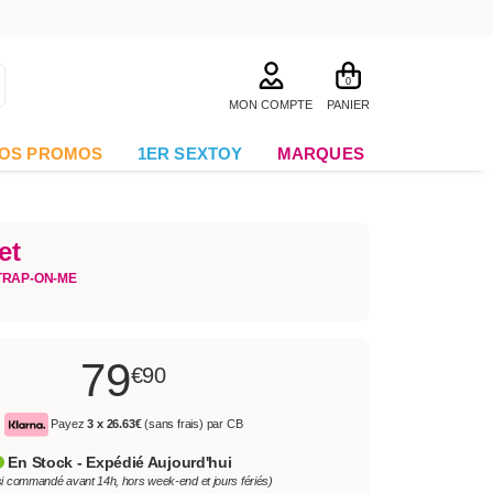
0
MON COMPTE
PANIER
OS PROMOS
1ER SEXTOY
MARQUES
et
TRAP-ON-ME
79
€90
Payez
3 x
26.63€
(sans frais) par CB
En Stock - Expédié Aujourd'hui
si commandé avant 14h, hors week-end et jours fériés)