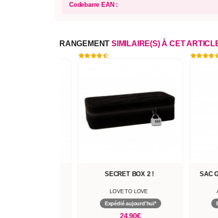
Codebarre EAN :
RANGEMENT
SIMILAIRE(S) À CET ARTICL
C WOW SMALL
SECRET BOX 2 !
SAC 
HAPPY RABBIT
LOVE TO LOVE
pédié aujourd'hui*
Expédié aujourd'hui*
16,90€
24,90€