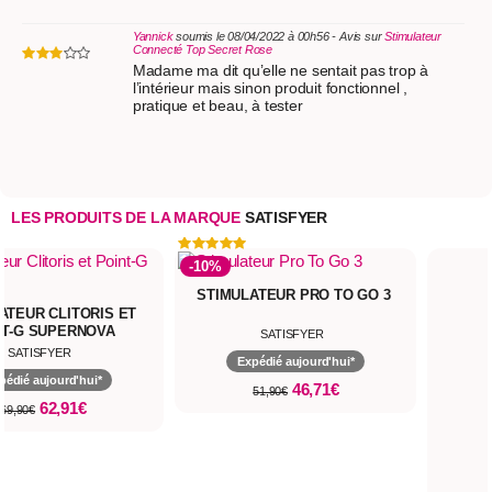
Yannick
soumis le 08/04/2022 à 00h56 - Avis sur
Stimulateur
Connecté Top Secret Rose
Madame ma dit qu’elle ne sentait pas trop à
l’intérieur mais sinon produit fonctionnel ,
pratique et beau, à tester
LES PRODUITS DE LA MARQUE
SATISFYER
LATEUR PRO TO GO 3
SATISFYER
Expédié aujourd'hui*
46,71€
51,90€