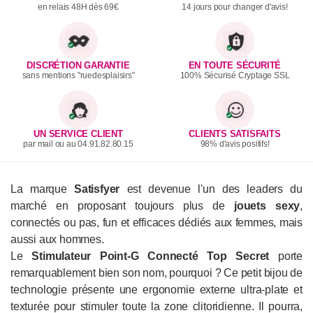
en relais 48H dès 69€
14 jours pour changer d'avis!
DISCRÉTION GARANTIE
EN TOUTE SÉCURITÉ
sans mentions "ruedesplaisirs"
100% Sécurisé Cryptage SSL
UN SERVICE CLIENT
CLIENTS SATISFAITS
par mail ou au 04.91.82.80.15
98% d'avis positifs!
La marque
Satisfyer
est devenue l'un des leaders du
marché en proposant toujours plus de
jouets sexy
,
connectés ou pas, fun et efficaces dédiés aux femmes, mais
aussi aux hommes.
Le
Stimulateur Point-G Connecté Top Secret
porte
remarquablement bien son nom, pourquoi ? Ce petit bijou de
technologie présente une ergonomie externe ultra-plate et
texturée pour stimuler toute la zone clitoridienne. Il pourra,