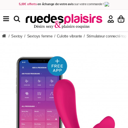
5,00€ offerts
en échange de votre avis
sur votre commande !
Achetez aujourd'hui.
Décidez quand payer !
Livraison en 48h
au prix de 2,90 € !
(Offerte dès 69,00€ d'achat)
TOUS NOS PRODUITS
0
/
Sextoy
/
Sextoys femme
/
Culotte vibrante
/
Stimulateur connecté top 