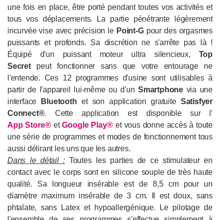
une fois en place, être porté pendant toutes vos activités et
tous vos déplacements. La partie pénétrante légèrement
incurvée vise avec précision le
Point-G
pour des orgasmes
puissants et profonds. Sa discrétion ne s'arrête pas là !
Équipé d'un puissant moteur ultra silencieux,
Top
Secret
peut fonctionner sans que votre entourage ne
l'entende. Ces 12 programmes d'usine sont utilisables à
partir de l'appareil lui-même ou d'un
Smartphone
via une
interface
Bluetooth
et son application gratuite
Satisfyer
Connect
®
. Cette application est disponible sur l'
App Store®
et
Google Play®
et vous donne accès à toute
une série de programmes et modes de fonctionnement tous
aussi délirant les uns que les autres.
Dans le détail :
Toutes les parties de ce stimulateur en
contact avec le corps sont en silicone souple de très haute
qualité. Sa longueur insérable est de 8,5 cm pour un
diamètre maximum insérable de 3 cm. Il est doux, sans
phtalate, sans Latex et hypoallergénique. Le pilotage de
l'ensemble de ses programmes s'effectue simplement à