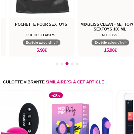
YS
MIXGLISS CLEAN - NETTOYANT
LUBRIFIANT MIXGLIS
SEXTOYS 100 ML
MIXGLISS
MIXGLISS
Expédié aujourd'hui*
Expédié aujourd'hui*
15,90€
8,90€
CULOTTE VIBRANTE
SIMILAIRE(S) À CET ARTICLE
-20%