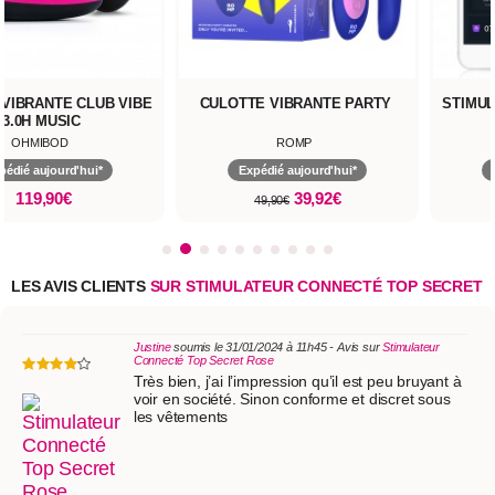
VIBRANTE CLUB VIBE
CULOTTE VIBRANTE PARTY
STIMU
3.0H MUSIC
OHMIBOD
ROMP
pédié aujourd'hui*
Expédié aujourd'hui*
119,90€
39,92€
49,90€
LES AVIS CLIENTS
SUR STIMULATEUR CONNECTÉ TOP SECRET
Justine
soumis le 31/01/2024 à 11h45 - Avis sur
Stimulateur
Connecté Top Secret Rose
Très bien, j’ai l’impression qu’il est peu bruyant à
voir en société. Sinon conforme et discret sous
les vêtements