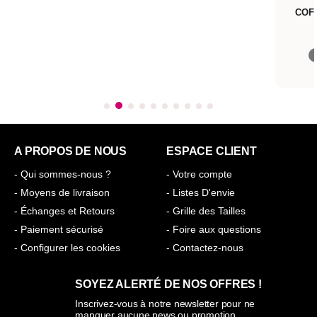
COFFRET PLAYFUL FOUR
GODE
SATISFYER
Expédié aujourd'hui*
59,90€
A PROPOS DE NOUS
ESPACE CLIENT
- Qui sommes-nous ?
- Votre compte
- Moyens de livraison
- Listes D'envie
- Échanges et Retours
- Grille des Tailles
- Paiement sécurisé
- Foire aux questions
- Configurer les cookies
- Contactez-nous
SOYEZ ALERTÉ DE NOS OFFRES !
Inscrivez-vous à notre newsletter pour ne
manquer aucune news ou promotion.