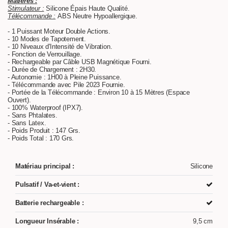
Matières :
Stimulateur :
Silicone Épais Haute Qualité.
Télécommande :
ABS Neutre Hypoallergique.
- 1 Puissant Moteur Double Actions.
- 10 Modes de Tapotement.
- 10 Niveaux d'Intensité de Vibration.
- Fonction de Verrouillage.
- Rechargeable par Câble USB Magnétique Fourni.
- Durée de Chargement : 2H30.
- Autonomie : 1H00 à Pleine Puissance.
- Télécommande avec Pile 2023 Fournie.
- Portée de la Télécommande : Environ 10 à 15 Mètres (Espace
Ouvert).
- 100% Waterproof (IPX7).
- Sans Phtalates.
- Sans Latex.
- Poids Produit : 147 Grs.
- Poids Total : 170 Grs.
Matériau principal :
Silicone
Pulsatif / Va-et-vient :
Batterie rechargeable :
Longueur Insérable :
9,5 cm