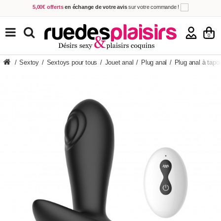
5,00€ offerts
en échange de votre avis
sur votre commande !
Achetez aujourd'hui.
Décidez quand payer !
Livraison en 48h
au prix de 2,90 € !
(Offerte dès 69,00€ d'achat)
TOUS NOS PRODUITS
0
/
Sextoy
/
Sextoys pour tous
/
Jouet anal
/
Plug anal
/
Plug anal à tap