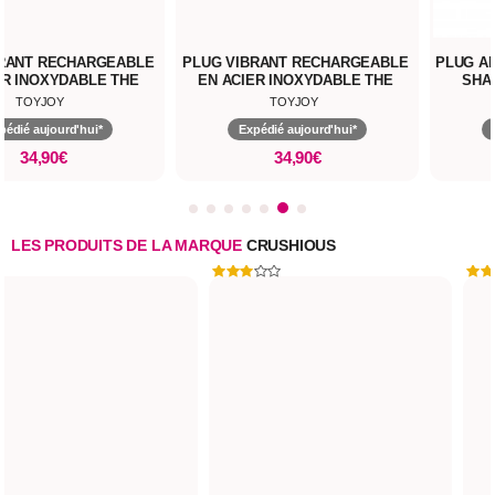
BRANT RECHARGEABLE
PLUG VIBRANT RECHARGEABLE
PLUG A
ER INOXYDABLE THE
EN ACIER INOXYDABLE THE
SHA
GLIDER
SLIDER
TOYJOY
TOYJOY
pédié aujourd'hui*
Expédié aujourd'hui*
34,90€
34,90€
LES PRODUITS DE LA MARQUE
CRUSHIOUS