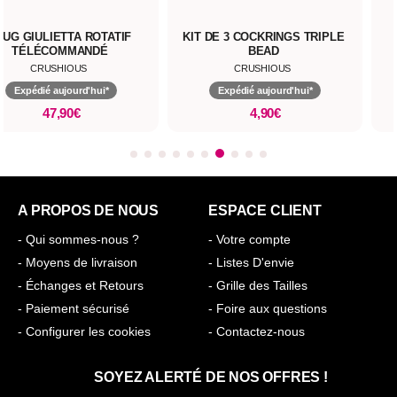
LUG GIULIETTA ROTATIF
KIT DE 3 COCKRINGS TRIPLE
TÉLÉCOMMANDÉ
BEAD
CRUSHIOUS
CRUSHIOUS
Expédié aujourd'hui*
Expédié aujourd'hui*
47,90€
4,90€
A PROPOS DE NOUS
ESPACE CLIENT
- Qui sommes-nous ?
- Votre compte
- Moyens de livraison
- Listes D'envie
- Échanges et Retours
- Grille des Tailles
- Paiement sécurisé
- Foire aux questions
- Configurer les cookies
- Contactez-nous
SOYEZ ALERTÉ DE NOS OFFRES !