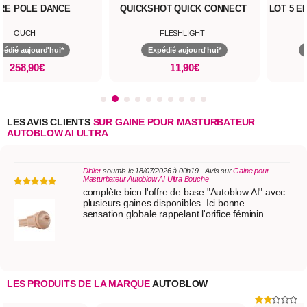
RE POLE DANCE
QUICKSHOT QUICK CONNECT
LOT 5 E
OUCH
FLESHLIGHT
pédié aujourd'hui*
Expédié aujourd'hui*
258,90€
11,90€
LES AVIS CLIENTS
SUR GAINE POUR MASTURBATEUR
AUTOBLOW AI ULTRA
Didier
soumis le 18/07/2026 à 00h19 - Avis sur
Gaine pour
Masturbateur Autoblow AI Ultra Bouche
complète bien l'offre de base "Autoblow AI" avec
plusieurs gaines disponibles. Ici bonne
sensation globale rappelant l'orifice féminin
LES PRODUITS DE LA MARQUE
AUTOBLOW