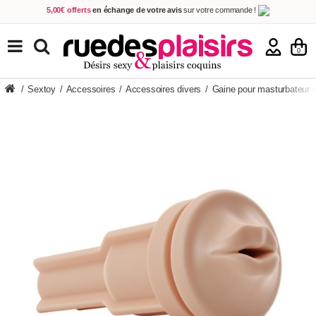
5,00€ offerts
en échange de votre avis
sur votre commande !
Achetez aujourd'hui.
Décidez quand payer !
Livraison en 48h
au prix de 2,90 € !
(Offerte dès 69,00€ d'achat)
TOUS NOS PRODUITS
0
/
Sextoy
/
Accessoires
/
Accessoires divers
/
Gaine pour masturbateur a