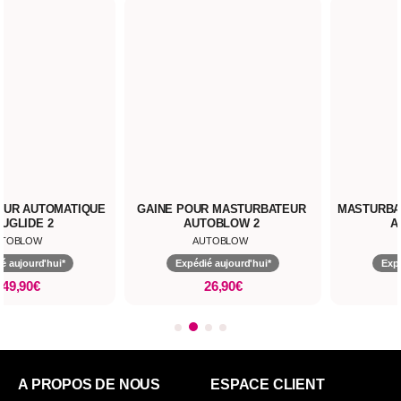
EUR AUTOMATIQUE
GAINE POUR MASTURBATEUR
MASTURBA
UGLIDE 2
AUTOBLOW 2
A
UTOBLOW
AUTOBLOW
é aujourd'hui*
Expédié aujourd'hui*
Expé
749,90€
26,90€
A PROPOS DE NOUS
ESPACE CLIENT