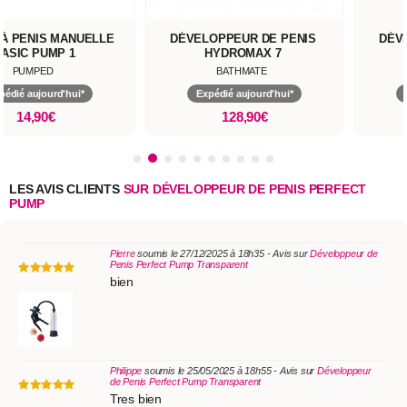
À PENIS MANUELLE
DÉVELOPPEUR DE PENIS
DÉV
ASIC PUMP 1
HYDROMAX 7
PUMPED
BATHMATE
pédié aujourd'hui*
Expédié aujourd'hui*
14,90€
128,90€
LES AVIS CLIENTS
SUR DÉVELOPPEUR DE PENIS PERFECT
PUMP
Pierre
soumis le 27/12/2025 à 18h35 - Avis sur
Développeur de
Penis Perfect Pump Transparent
bien
Philippe
soumis le 25/05/2025 à 18h55 - Avis sur
Développeur
de Penis Perfect Pump Transparent
Tres bien