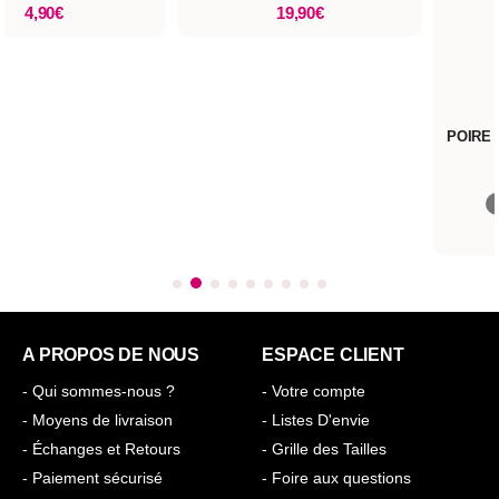
4,90€
19,90€
POIRE À
S
E
A PROPOS DE NOUS
ESPACE CLIENT
- Qui sommes-nous ?
- Votre compte
- Moyens de livraison
- Listes D'envie
- Échanges et Retours
- Grille des Tailles
- Paiement sécurisé
- Foire aux questions