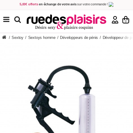
5,00€ offerts
en échange de votre avis
sur votre commande !
Achetez aujourd'hui.
Décidez quand payer !
Livraison en 48h
au prix de 2,90 € !
(Offerte dès 69,00€ d'achat)
TOUS NOS PRODUITS
0
/
Sextoy
/
Sextoys homme
/
Développeurs de pénis
/
Développeur de pe