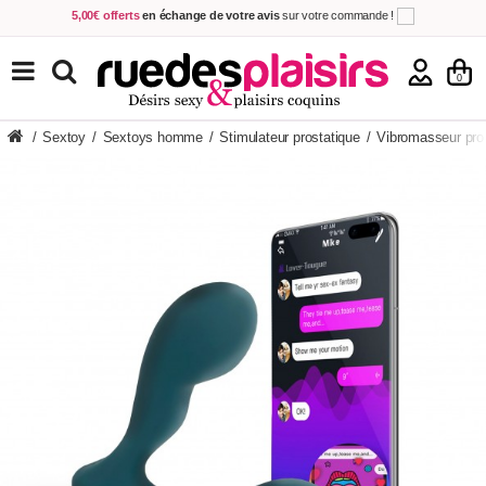
5,00€ offerts
en échange de votre avis
sur votre commande !
Achetez aujourd'hui.
Décidez quand payer !
Livraison en 48h
au prix de 2,90 € !
(Offerte dès 69,00€ d'achat)
TOUS NOS PRODUITS
0
/
Sextoy
/
Sextoys homme
/
Stimulateur prostatique
/
Vibromasseur pro