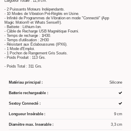
Largueur Totale : 11,8 cm.
- 2 Puissants Moteurs Indépendants.
- 10 Modes de Vibration Pré-Réglés en Usine.
- Infinité de Programmes de Vibration en mode "Connecté" (App
Magic Motion® et Whats Sense®).
- Batterie : Lithium-Ion.
- Câble de Recharge USB Magnétique Fourni.
- Temps de recharge : 1H30.
- Temps d'utilisation : 2H30
- Résistant aux Éclaboussures (IPX6).
- 1 Mode d'Emploi.
- 1 Pochon de Rangement Gris Souris.
- Poids Produit : 113 Grs.
- Poids Total : 311 Grs.
Matériau principal :
Silicone
Batterie rechargeable :
Sextoy Connecté :
Longueur Insérable :
9 cm
Diamètre max. Inserable :
3,3 cm