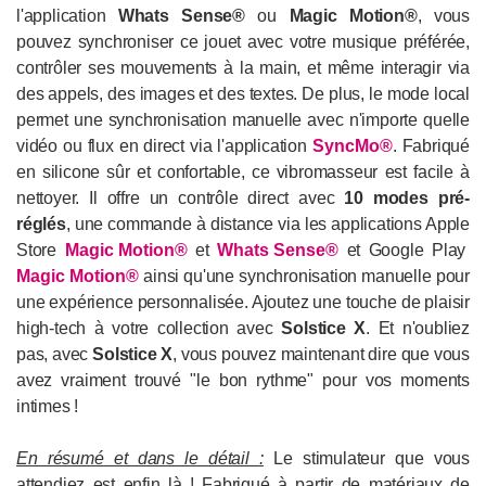
l'application
Whats Sense®
ou
Magic Motion®
, vous
pouvez synchroniser ce jouet avec votre musique préférée,
contrôler ses mouvements à la main, et même interagir via
des appels, des images et des textes. De plus, le mode local
permet une synchronisation manuelle avec n'importe quelle
vidéo ou flux en direct via l'application
SyncMo®
. Fabriqué
en silicone sûr et confortable, ce vibromasseur est facile à
nettoyer. Il offre un contrôle direct avec
10 modes pré-
réglés
, une commande à distance via les applications Apple
Store
Magic Motion®
et
Whats Sense®
et Google Play
Magic Motion®
ainsi qu'une synchronisation manuelle pour
une expérience personnalisée. Ajoutez une touche de plaisir
high-tech à votre collection avec
Solstice X
. Et n'oubliez
pas, avec
Solstice X
, vous pouvez maintenant dire que vous
avez vraiment trouvé "le bon rythme" pour vos moments
intimes !
En résumé et dans le détail :
Le stimulateur que vous
attendiez est enfin là ! Fabriqué à partir de matériaux de