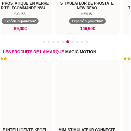
G PROSTATIQUE EN VERRE
STIMULATEUR DE PROSTATE
IR TÉLÉCOMMANDÉ N°84
NEW REVO
T
ICICLES
NEXUS
Expédié aujourd'hui*
Expédié aujourd'hui*
99,00€
149,90€
LES PRODUITS DE LA MARQUE
MAGIC MOTION
LE INTELLIGENTE KEGEL
MINI STIMULATEUR CONNECTÉ