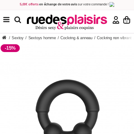
5,00€ offerts
en échange de votre avis
sur votre commande !
Achetez aujourd'hui.
Décidez quand payer !
Livraison en 48h
au prix de 2,90 € !
(Offerte dès 69,00€ d'achat)
TOUS NOS PRODUITS
0
/
Sextoy
/
Sextoys homme
/
Cockring & anneau
/
Cockring non vibrant
-15%