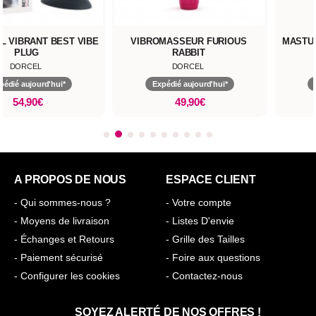
L VIBRANT BEST VIBE
VIBROMASSEUR FURIOUS
MASTU
PLUG
RABBIT
DORCEL
DORCEL
pédié aujourd'hui*
Expédié aujourd'hui*
54,90€
49,90€
A PROPOS DE NOUS
ESPACE CLIENT
- Qui sommes-nous ?
- Votre compte
- Moyens de livraison
- Listes D'envie
- Échanges et Retours
- Grille des Tailles
- Paiement sécurisé
- Foire aux questions
- Configurer les cookies
- Contactez-nous
SOYEZ ALERTÉ DE NOS OFFRES !