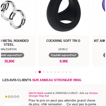
U METAL ROUNDED
COCKRING SOFT TRI O
KIT AN
STEEL
MALESATION
LEVELZ
pédié aujourd'hui*
Expédié aujourd'hui*
35,90€
8,90€
LES AVIS CLIENTS
SUR ANNEAU STRONGER RING
Machin bidule
soumis le 29/06/2022 à 18h23 - Avis sur
Anneau
Stronger Ring Noir
Pour le prix on peut pas attendre grand chose
de plus, côté sensation ... Ça vaut pas la peine